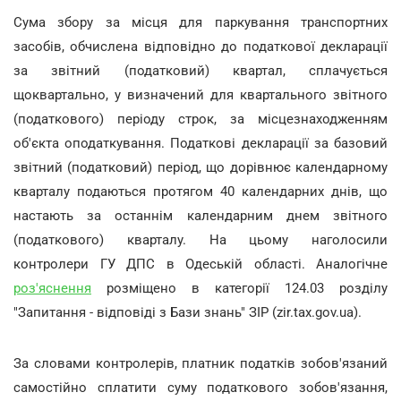
Сума збору за місця для паркування транспортних
засобів, обчислена відповідно до податкової декларації
за звітний (податковий) квартал, сплачується
щоквартально, у визначений для квартального звітного
(податкового) періоду строк, за місцезнаходженням
об'єкта оподаткування. Податкові декларації за базовий
звітний (податковий) період, що дорівнює календарному
кварталу подаються протягом 40 календарних днів, що
настають за останнім календарним днем звітного
(податкового) кварталу. На цьому наголосили
контролери ГУ ДПС в Одеській області. Аналогічне
роз'яснення
розміщено в категорії 124.03 розділу
"Запитання - відповіді з Бази знань" ЗІР (zir.tax.gov.ua).
За словами контролерів, платник податків зобов'язаний
самостійно сплатити суму податкового зобов'язання,