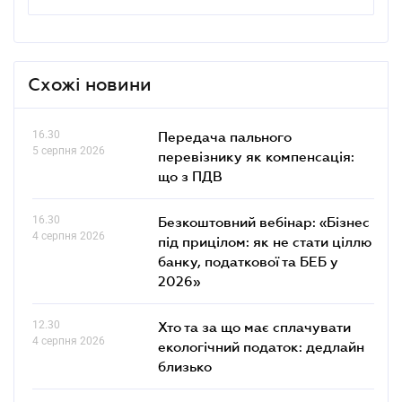
Схожі новини
16.30
Передача пального
5 серпня 2026
перевізнику як компенсація:
що з ПДВ
16.30
Безкоштовний вебінар: «Бізнес
4 серпня 2026
під прицілом: як не стати ціллю
банку, податкової та БЕБ у
2026»
12.30
Хто та за що має сплачувати
4 серпня 2026
екологічний податок: дедлайн
близько