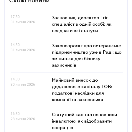
Схожі новини
17.30
Засновник, директор і гіг-
31 липня 2026
спеціаліст в одній особі: як
поєднати всі статуси
14.30
Законопроєкт про ветеранське
31 липня 2026
підприємництво уже в Раді: що
зміниться для бізнесу
захисників
14.30
Майновий внесок до
30 липня 2026
додаткового капіталу ТОВ:
податкові наслідки для
компанії та засновника
16.30
Статутний капітал поповнили
28 липня 2026
інвалютою: як відобразити
операцію