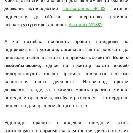
мають стратегічне значення для економіки та безпеки
держави, затверджений
Постановою №83
. Питання
віднесення до об'єктів чи операторів критичної
інфраструктури врегульовано
Законом №1882
.
А чи потрібна наявність правил поведінки на
підприємстві, в установі, організації, які не належать до
вищезазначеної категорії підприємств/об'єктів?
Вони є
необов'язковими,
однак на практиці багато юросіб
використовують власні правила поведінки під час
здійснення своєї діяльності. Наприклад, органи
державної влади, як правило, мають правила етичної
поведінки працівника, що були розроблені і затверджені
виключно для працівників цих органів.
Відповідні правила і кодекси поведінки також
застосовують підприємства та установи, діяльність яких