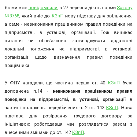
Як ми вже
повідомляли
, з 27 вересня діють норми
Закону
№3768
, який вніс до
КЗпП
нову підставу для звільнення,
а саме - невиконання працівником правил поведінки на
підприємстві, в установі, організації. Тож виникає
питання чи обов'язково затверджувати додаткові
локальні положення на підприємстві, в установі,
організації щодо визначення правил поведінки
працівника.
У ФПУ нагадали, що частина перша ст. 40
КЗпП
була
доповнена п.14 -
невиконання працівником правил
поведінки на підприємстві, в установі, організації
в
частині положень, передбачених ч. 2 ст. 142
КЗпП
. Нова
підстава для розірвання трудового договору за
ініціативою роботодавця має розглядатися разом з
внесеними змінами до ст. 142
КЗпП
.