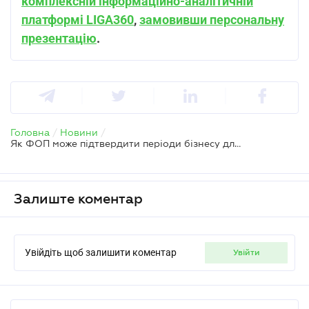
комплексній інформаційно-аналітичній
платформі LIGA360
,
замовивши персональну
презентацію
.
Головна
/
Новини
/
Як ФОП може підтвердити періоди бізнесу для свого страхового стажу
Залиште коментар
Увійдіть щоб залишити коментар
увійти