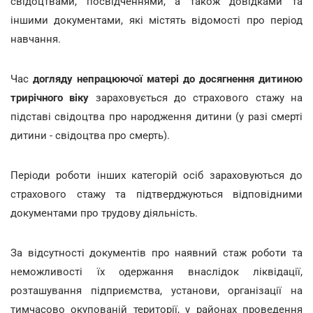
свідоцтвами, посвідченнями, а також довідками та
іншими документами, які містять відомості про період
навчання.
Час
догляду непрацюючої матері до досягнення дитиною
трирічного віку
зараховується до страхового стажу на
підставі свідоцтва про народження дитини (у разі смерті
дитини - свідоцтва про смерть).
Періоди роботи інших категорій осіб зараховуються до
страхового стажу та підтверджуються відповідними
документами про трудову діяльність.
За відсутності документів про наявний стаж роботи та
неможливості їх одержання внаслідок ліквідації,
розташування підприємства, установи, організації на
тимчасово окупованій території, у районах проведення