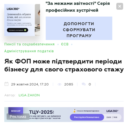
"За межами звітності" Серія
UA
професійних зустрічей
БУХГАЛТЕР
.UA
ДОПОМОГТИ
СФОРМУВАТИ
ПРОГРАМУ
•
•
Пенсії та соцзабезпечення
ЄСВ
Адміністрування податків
Як ФОП може підтвердити періоди
бізнесу для свого страхового стажу
29 жовтня 2024, 17:20
2085
0
Автор:
LIGA ZAKON
Реклама