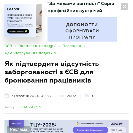
"За межами звітності" Серія
UA
професійних зустрічей
БУХГАЛТЕР
.UA
ДОПОМОГТИ
СФОРМУВАТИ
ПРОГРАМУ
•
•
•
ЄСВ
Зарплата та кадри
Персонал
Адміністрування податків
Як підтвердити відсутність
заборгованості з ЄСВ для
бронювання працівників
31 жовтня 2024, 09:55
2602
0
Автор:
LIGA ZAKON
Реклама