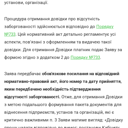
установи, організації.
Процедура отримання довідки про відсутність
заборгованості здійснюється відповідно до
Порядку
№733
. Цей нормативний акт детально регламентує усі
аспекти, пов'язані з оформленням та видачею такої
довідки. Для отримання Довідки платник подає Заяву за
формою згідно з додатком 2 до
Порядку №733
.
Заява передбачає
обов'язкове посилання на відповідний
нормативно-правовий акт, його номер та дату прийняття,
яким передбачено необхідність підтвердження
відсутності заборгованості.
Отже, для отримання Довідки
з метою подальшого формування пакета документів для
віднесення підприємств, установ та організацій, які є
критично важливими п. 3 Заяви матиме вигляд: «Довідку
прошу надати відповідно до вимог: постанови Кабінету