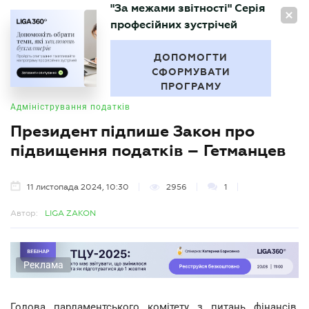
"За межами звітності" Серія
UA
професійних зустрічей
БУХГАЛТЕР
.UA
ДОПОМОГТИ
СФОРМУВАТИ
ПРОГРАМУ
Адміністрування податків
Президент підпише Закон про
підвищення податків – Гетманцев
11 листопада 2024, 10:30
2956
1
Автор:
LIGA ZAKON
Реклама
Голова парламентського комітету з питань фінансів,