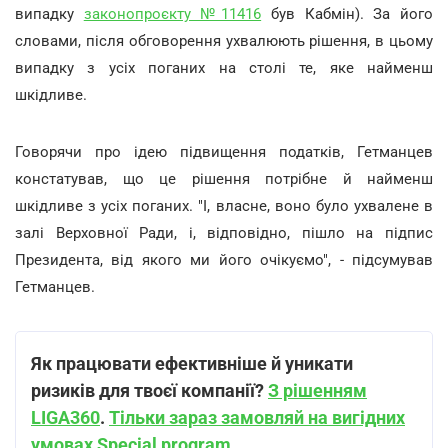
випадку
законопроєкту №11416
був Кабмін). За його
словами, після обговорення ухвалюють рішення, в цьому
випадку з усіх поганих на столі те, яке найменш
шкідливе.
Говорячи про ідею підвищення податків, Гетманцев
констатував, що це рішення потрібне й найменш
шкідливе з усіх поганих. "І, власне, воно було ухвалене в
залі Верховної Ради, і, відповідно, пішло на підпис
Президента, від якого ми його очікуємо", - підсумував
Гетманцев.
Як працювати ефективніше й уникати
ризиків для твоєї компанії?
З рішенням
LIGA360
.
Тільки зараз замовляй на вигідних
умовах Special program
.