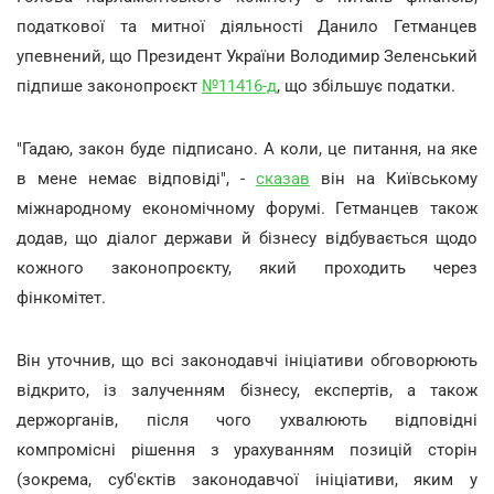
податкової та митної діяльності Данило Гетманцев
упевнений, що Президент України Володимир Зеленський
підпише законопроєкт
№11416-д
, що збільшує податки.
"Гадаю, закон буде підписано. А коли, це питання, на яке
в мене немає відповіді", -
сказав
він на Київському
міжнародному економічному форумі. Гетманцев також
додав, що діалог держави й бізнесу відбувається щодо
кожного законопроєкту, який проходить через
фінкомітет.
Він уточнив, що всі законодавчі ініціативи обговорюють
відкрито, із залученням бізнесу, експертів, а також
держорганів, після чого ухвалюють відповідні
компромісні рішення з урахуванням позицій сторін
(зокрема, суб'єктів законодавчої ініціативи, яким у