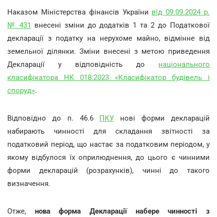
Наказом Міністерства фінансів України
від 09.09.2024 р.
№ 431
внесені зміни до додатків 1 та 2 до Податкової
декларації з податку на нерухоме майно, відмінне від
земельної ділянки. Зміни внесені з метою приведення
Декларації у відповідність до
національного
класифікатора НК 018:2023 «Класифікатор будівель і
споруд»
.
Відповідно до п. 46.6
ПКУ
нові форми декларацій
набирають чинності для складання звітності за
податковий період, що настає за податковим періодом, у
якому відбулося їх оприлюднення, до цього є чинними
форми декларацій (розрахунків), чинні до такого
визначення.
Отже,
нова форма Декларації набере чинності з