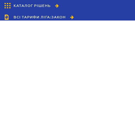
КАТАЛОГ РІШЕНЬ
ВСІ ТАРИФИ ЛІГА:ЗАКОН
Співробітництво
Агенти
Дилери
Політика конфіденційності
Умови використання сайту
Реклама
Блог
Новини компанії
Керівництва
Каталоги компаній
Теми в центрі уваги