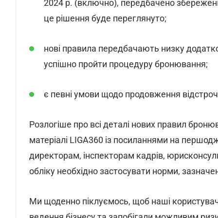
2024 р. (включно), передбачено збереженн
це рішення буде переглянуто;
нові правила передбачають низку додатко
успішно пройти процедуру бронювання;
є певні умови щодо продовження відстроч
Розлогіше про всі деталі нових правил бронюв
матеріалі LIGA360 із посиланнями на першодже
директорам,
інспекторам кадрів, юрисконсул
обліку необхідно застосувати норми, зазначен
Ми щоденно піклуємось, щоб наші користува
ведення бізнесу та запобігали можливим риз