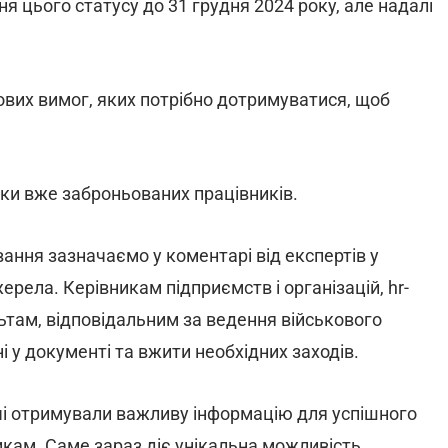
я цього статусу до 31 грудня 2024 року, але надалі
вих вимог, яких потрібно дотримуватися, щоб
ки вже заброньованих працівників.
ання зазначаємо у коментарі від експертів у
рела. Керівникам підприємств і організацій, hr-
ьтам, відповідальним за ведення військового
і у документі та вжити необхідних заходів.
чі отримували важливу інформацію для успішного
икам. Саме зараз діє унікальна можливість