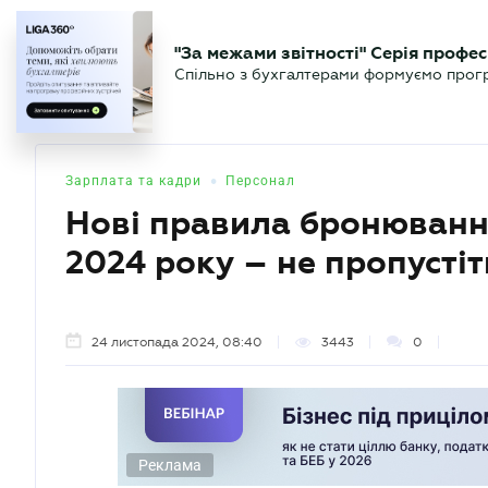
БІЗНЕСУ
ЮРИСТУ
БУ
"За межами звітності" Серія профес
БУХГАЛТЕР
Новини
Аналітика
Календа
Спільно з бухгалтерами формуємо програ
.UA
•
Зарплата та кадри
Персонал
Нові правила бронювання
2024 року – не пропустіт
24 листопада 2024, 08:40
3443
0
Реклама