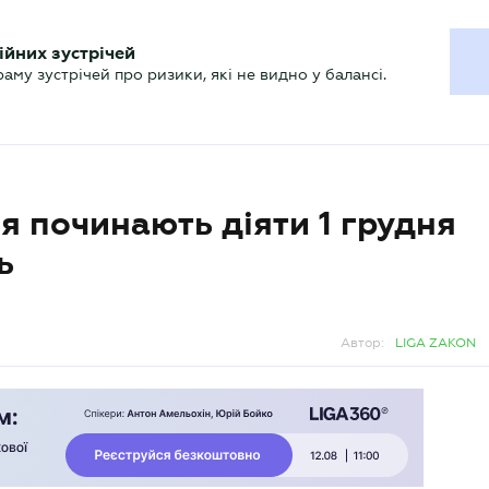
ХГАЛТЕРУ
ійних зустрічей
р
Актуально
му зустрічей про ризики, які не видно у балансі.
 починають діяти 1 грудня
ь
Автор:
LIGA ZAKON