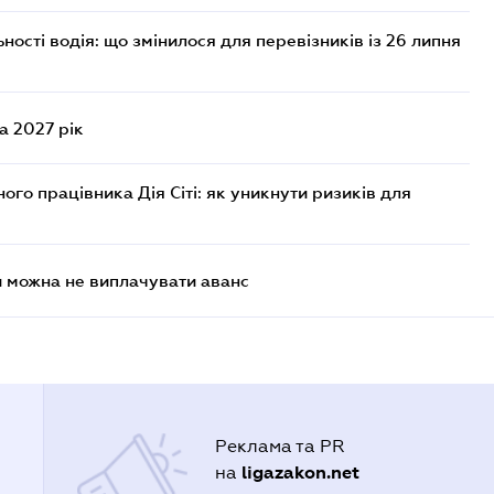
ості водія: що змінилося для перевізників із 26 липня
а 2027 рік
го працівника Дія Сіті: як уникнути ризиків для
и можна не виплачувати аванс
Реклама та PR
ligazakon.net
на