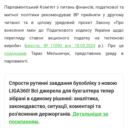
Парламентський Комітет з питань фінансів, податкової та
митної політики рекомендував ВР прийняти у другому
читанні та в цілому урядовий проєкт Закону «Про
внесення змін до Податкового кодексу України щодо
перегляду ставок акцизного податку на тютюнові
вироби» (
реєстр. №11090 від 18.03.2024
р.). Про це
повідомив
Тарас Мельничук, представник уряду в
парламенті.
Спрости рутинні завдання бухобліку з новою
LIGA360! Всі джерела для бухгалтера тепер
зібрані в єдиному рішенні: аналітика,
законодавство, ситуації, коментарі та
роз'яснення держорганів.
Детальніше за
посиланням
.