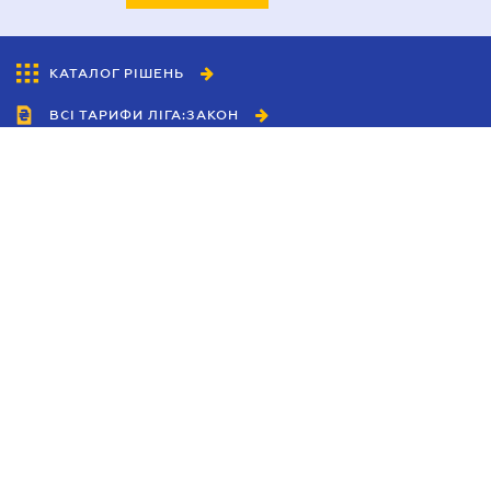
КАТАЛОГ РІШЕНЬ
ВСІ ТАРИФИ ЛІГА:ЗАКОН
Співробітництво
Агенти
Дилери
Політика конфіденційності
Умови використання сайту
Реклама
Блог
Новини компанії
Керівництва
Каталоги компаній