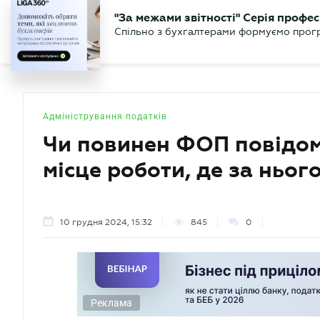
БІЗНЕСУ
ЮРИСТУ
БУ
"За межами звітності" Серія профес
БУХГАЛТЕР
Новини
Аналітика
Календа
Спільно з бухгалтерами формуємо програ
.UA
Адміністрування податків
Чи повинен ФОП повідом
місце роботи, де за ньог
10 грудня 2024, 15:32
845
0
Реклама