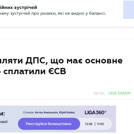
ХГАЛТЕРУ
ійних зустрічей
р
Актуально
му зустрічей про ризики, які не видно у балансі.
ляти ДПС, що має основне
о сплатили ЄСВ
Автор:
LIGA ZAKON