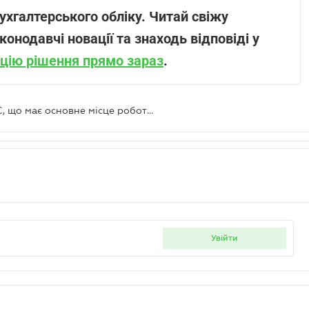
ухгалтерського обліку. Читай свіжу
конодавчі новації та знаходь відповіді у
цію рішення прямо зараз
.
Чи повинен ФОП повідомляти ДПС, що має основне місце роботи, де за нього сплатили ЄСВ
увійти