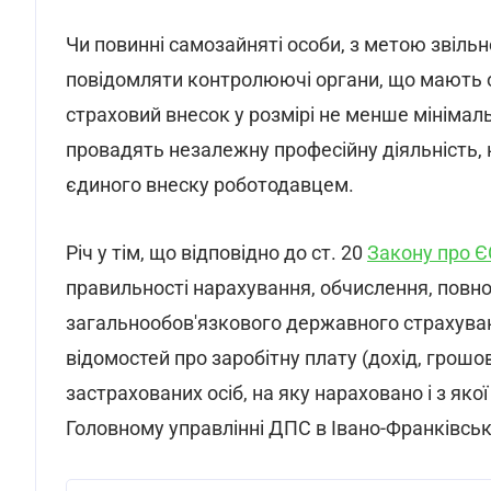
Чи повинні самозайняті особи, з метою звільн
повідомляти контролюючі органи, що мають о
страховий внесок у розмірі не менше мінімальн
провадять незалежну професійну діяльність, 
єдиного внеску роботодавцем.
Річ у тім, що відповідно до ст. 20
Закону про 
правильності нарахування, обчислення, повно
загальнообов'язкового державного страхуван
відомостей про заробітну плату (дохід, грош
застрахованих осіб, на яку нараховано і з яко
Головному управлінні ДПС в Івано-Франківські