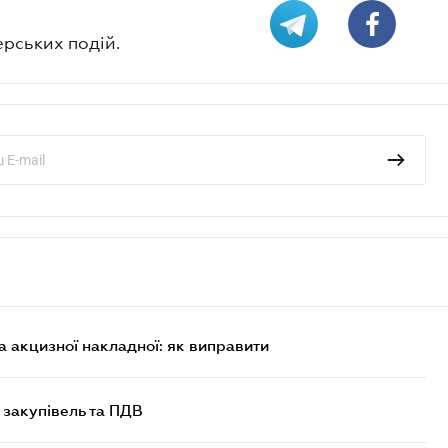
ерських подій.
 акцизної накладної: як виправити
 закупівель та ПДВ