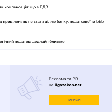
як компенсація: що з ПДВ
д прицілом: як не стати ціллю банку, податкової та БЕБ
логічний податок: дедлайн близько
Реклама та PR
ligazakon.net
на
ТАРИФИ