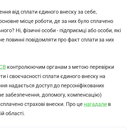
ення від сплати єдиного внеску за себе,
сновне місце роботи, де за них було сплачено
ого? Ні, фізичні особи - підприємці або особи, які
не повинні повідомляти про факт сплати за них
ЄСВ
контролюючим органам з метою перевірки
ти і своєчасності сплати єдиного внеску на
ня надається доступ до персоніфікованих
ове забезпечення, допомогу, компенсацію)
ї сплачено страхові внески. Про це
нагадали
в
й області.