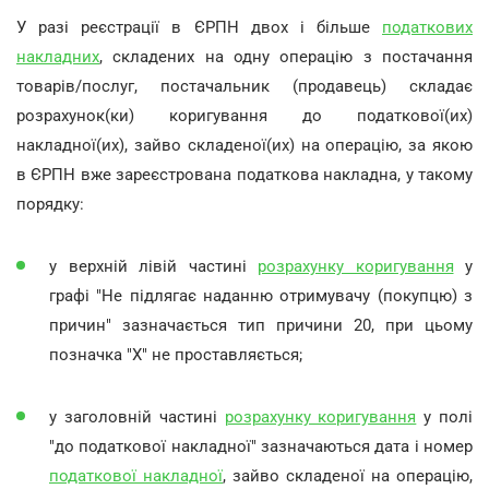
У разі реєстрації в ЄРПН двох і більше
податкових
накладних
, складених на одну операцію з постачання
товарів/послуг, постачальник (продавець) складає
розрахунок(ки) коригування до податкової(их)
накладної(их), зайво складеної(их) на операцію, за якою
в ЄРПН вже зареєстрована податкова накладна, у такому
порядку:
у верхній лівій частині
розрахунку коригування
у
графі "Не підлягає наданню отримувачу (покупцю) з
причин" зазначається тип причини 20, при цьому
позначка "Х" не проставляється;
у заголовній частині
розрахунку коригування
у полі
"до податкової накладної" зазначаються дата і номер
податкової накладної
, зайво складеної на операцію,