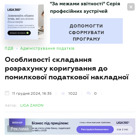
"За межами звітності" Серія
UA
професійних зустрічей
БУХГАЛТЕР
.UA
ДОПОМОГТИ
СФОРМУВАТИ
ПРОГРАМУ
•
ПДВ
Адміністрування податків
Особливості складання
розрахунку коригування до
помилкової податкової накладної
11 грудня 2024, 16:35
1022
0
Автор:
LIGA ZAKON
Реклама