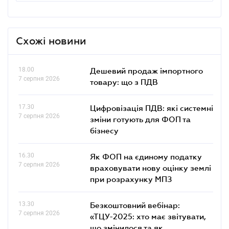
Схожі новини
18.00
Дешевий продаж імпортного
7 серпня 2026
товару: що з ПДВ
17.30
Цифровізація ПДВ: які системні
7 серпня 2026
зміни готують для ФОП та
бізнесу
16.30
Як ФОП на єдиному податку
7 серпня 2026
враховувати нову оцінку землі
при розрахунку МПЗ
13.30
Безкоштовний вебінар:
7 серпня 2026
«ТЦУ-2025: хто має звітувати,
що змінилося та як