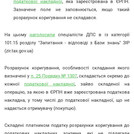
податкової накладної
, яка зареєстрована в ЄРПН.
Зазначене поле не заповнюється, якщо такий
розрахунок коригування не складався.
На цьому
наголосили
спеціалісти ДПС в із категорії
101.15 розділу "Запитання - відповіді з Бази знань" ЗІР
(zir.tax.gov.ua)
Розрахунок коригування, особливості складання якого
визначені у
п. 25 Порядку № 1307
, складається окремо до
кожної
податкової накладної
, зайво складеної на
операцію, за якою в ЄРПН вже зареєстрована податкова
накладна, у тому числі до податкової накладної, що не
надається отримувачу (покупцю).
Cкладені платником податку розрахунки коригування до
податкових накладних, зокрема, які не підлягали