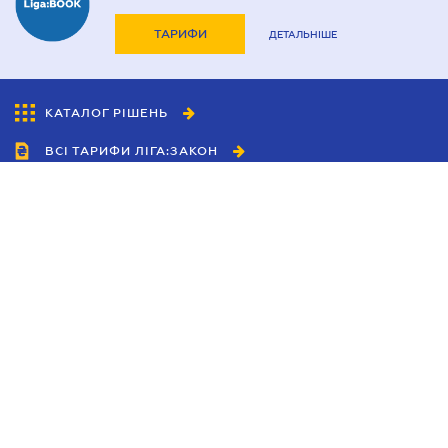
ТАРИФИ
ДЕТАЛЬНІШЕ
КАТАЛОГ РІШЕНЬ
ВСІ ТАРИФИ ЛІГА:ЗАКОН
Співробітництво
Агенти
Дилери
Політика конфіденційності
Умови використання сайту
Реклама
Блог
Новини компанії