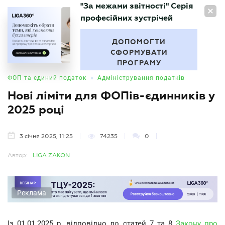
"За межами звітності" Серія
UA
професійних зустрічей
БУХГАЛТЕР
.UA
ДОПОМОГТИ
СФОРМУВАТИ
ПРОГРАМУ
•
ФОП та єдиний податок
Адміністрування податків
Нові ліміти для ФОПів-єдинників у
2025 році
3 січня 2025, 11:25
74235
0
Автор:
LIGA ZAKON
Реклама
Із 01.01.2025 р. відповідно до статей 7 та 8
Закону про