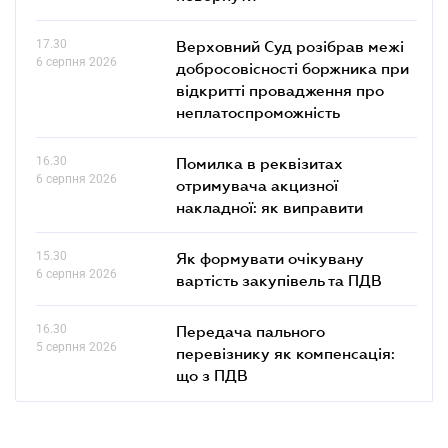
17.30
Верховний Суд розібрав межі
6 серпня 2026
добросовісності боржника при
відкритті провадження про
неплатоспроможність
16.30
Помилка в реквізитах
6 серпня 2026
отримувача акцизної
накладної: як виправити
15.30
Як формувати очікувану
6 серпня 2026
вартість закупівель та ПДВ
16.30
Передача пального
5 серпня 2026
перевізнику як компенсація:
що з ПДВ