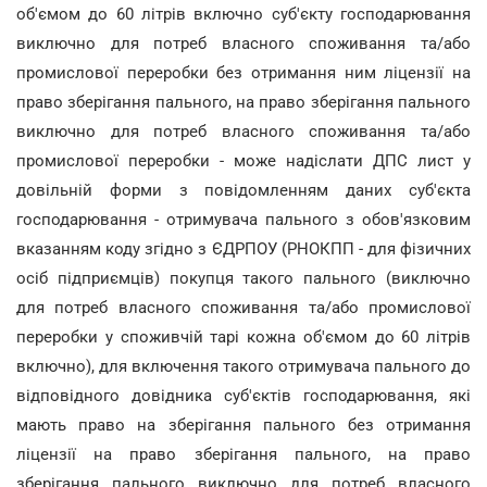
об'ємом до 60 літрів включно суб'єкту господарювання
виключно для потреб власного споживання та/або
промислової переробки без отримання ним ліцензії на
право зберігання пального, на право зберігання пального
виключно для потреб власного споживання та/або
промислової переробки - може надіслати ДПС лист у
довільній форми з повідомленням даних суб'єкта
господарювання - отримувача пального з обов'язковим
вказанням коду згідно з ЄДРПОУ (РНОКПП - для фізичних
осіб підприємців) покупця такого пального (виключно
для потреб власного споживання та/або промислової
переробки у споживчій тарі кожна об'ємом до 60 літрів
включно), для включення такого отримувача пального до
відповідного довідника суб'єктів господарювання, які
мають право на зберігання пального без отримання
ліцензії на право зберігання пального, на право
зберігання пального виключно для потреб власного