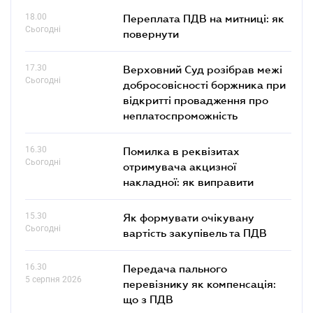
18.00
Переплата ПДВ на митниці: як
Сьогодні
повернути
17.30
Верховний Суд розібрав межі
Сьогодні
добросовісності боржника при
відкритті провадження про
неплатоспроможність
16.30
Помилка в реквізитах
Сьогодні
отримувача акцизної
накладної: як виправити
15.30
Як формувати очікувану
Сьогодні
вартість закупівель та ПДВ
16.30
Передача пального
5 серпня 2026
перевізнику як компенсація:
що з ПДВ