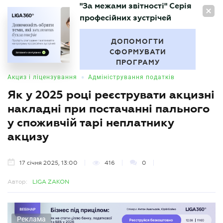
"За межами звітності" Серія
UA
професійних зустрічей
БУХГАЛТЕР
.UA
ДОПОМОГТИ
СФОРМУВАТИ
ПРОГРАМУ
•
Акциз і ліцензування
Адміністрування податків
Як у 2025 році реєструвати акцизні
накладні при постачанні пального
у споживчій тарі неплатнику
акцизу
17 січня 2025, 13:00
416
0
Автор:
LIGA ZAKON
Реклама