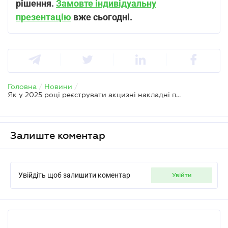
рішення.
Замовте індивідуальну
презентацію
вже сьогодні.
Головна
/
Новини
/
Як у 2025 році реєструвати акцизні накладні при постачанні пального у споживчій тарі неплатнику акцизу
Залиште коментар
Увійдіть щоб залишити коментар
увійти