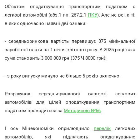
Об'єктом оподаткування транспортним податком є
легкові автомобілі (абз.1 пп. 267.2.1
ПКУ
). Але не всі, а ті,
в яких одночасно наявні дві ознаки:
- середньоринкова вартість перевищує 375 мінімальної
заробітної плати на 1 січня звітного року. У 2025 році така
сума становить 3 000 000 грн (375 Ч 8000 грн);
- з року випуску минуло не більше 5 років включно.
Розрахунок середньоринкової вартості легкових
автомобілів для цілей оподаткування транспортним
податком проводиться за
Методикою №66
.
І ось Мінекономіки оприлюднило
перелік
легкових
автомобілів, які підлягають оподаткуванню