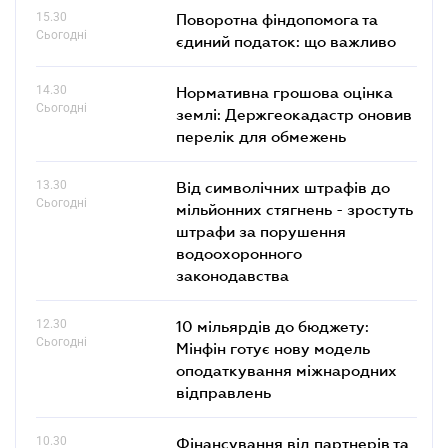
15.30
Поворотна фіндопомога та
Сьогодні
єдиний податок: що важливо
14.30
Нормативна грошова оцінка
Сьогодні
землі: Держгеокадастр оновив
перелік для обмежень
13.30
Від символічних штрафів до
Сьогодні
мільйонних стягнень - зростуть
штрафи за порушення
водоохоронного
законодавства
12.30
10 мільярдів до бюджету:
Сьогодні
Мінфін готує нову модель
оподаткування міжнародних
відправлень
10.30
Фінансування від партнерів та