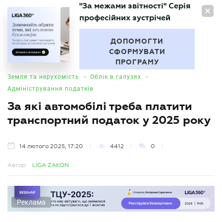
"За межами звітності" Серія
UA
професійних зустрічей
БУХГАЛТЕР
.UA
ДОПОМОГТИ
СФОРМУВАТИ
ПРОГРАМУ
•
•
Земля та нерухомість
Облік в галузях
Адміністрування податків
За які автомобілі треба платити
транспортний податок у 2025 року
14 лютого 2025, 17:20
4412
0
Автор:
LIGA ZAKON
Реклама