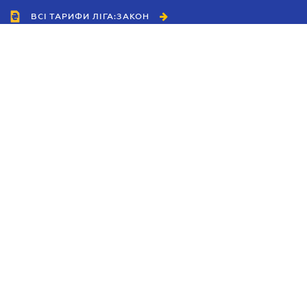
ВСІ ТАРИФИ ЛІГА:ЗАКОН
Співробітництво
Агенти
Дилери
Політика конфіденційності
Умови використання сайту
Реклама
Блог
Новини компанії
Керівництва
Каталоги компаній
Теми в центрі уваги
Підтримка та контакти