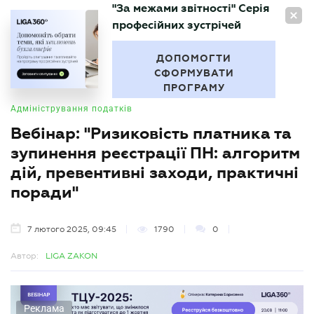
"За межами звітності" Серія
UA
професійних зустрічей
БУХГАЛТЕР
.UA
ДОПОМОГТИ
СФОРМУВАТИ
ПРОГРАМУ
Адміністрування податків
Вебінар: "Ризиковість платника та
зупинення реєстрації ПН: алгоритм
дій, превентивні заходи, практичні
поради"
7 лютого 2025, 09:45
1790
0
Автор:
LIGA ZAKON
Реклама