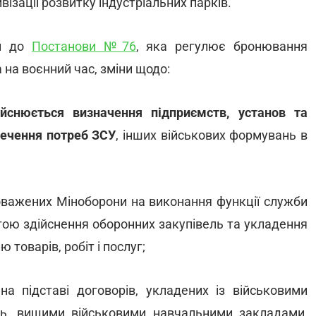
ізації розвитку індустріальних парків.
ти до
Постанови №76
, яка регулює бронювання
а на воєнний час, зміни щодо:
ійснюється визначення підприємств, установ та
печення потреб ЗСУ
, інших військових формувань в
вноважених Міноборони на виконання функції служби
тою здійснення оборонних закупівель та укладення
 товарів, робіт і послуг;
 на підставі договорів, укладених із військовими
нь, вищими військовими навчальними закладами,