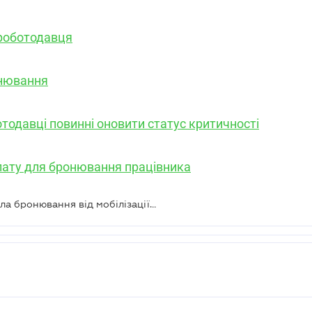
 роботодавця
онювання
тодавці повинні оновити статус критичності
ату для бронювання працівника
Кабмін невідкладно змінить правила бронювання від мобілізації – Указ Президента