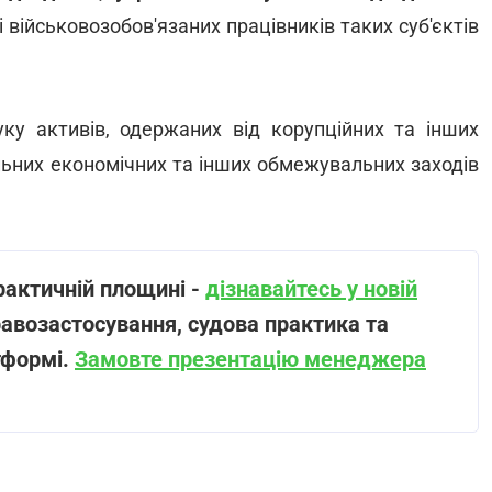
і військовозобов'язаних працівників таких суб'єктів
у активів, одержаних від корупційних та інших
льних економічних та інших обмежувальних заходів
рактичній площині -
дізнавайтесь у новій
равозастосування, судова практика та
тформі.
Замовте презентацію менеджера