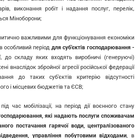
рів, виконання робіт і надання послуг, перелік,
ться Міноборони;
критично важливими для функціонування економіки
 в особливий період
для суб'єктів господарювання -
ї
, до складу яких входять виробничі (генеруючі)
ні внаслідок збройної агресії російської федерації
ання до таких суб'єктів критерію відсутності
ого і місцевих бюджетів та ЄСВ;
д час мобілізації, на період дії воєнного стану
 господарювання, які надають послуги споживачам
ваного постачання гарячої води, централізованого
відведення, управління побутовими відходами
, в