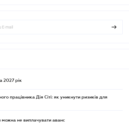
а 2027 рік
го працівника Дія Сіті: як уникнути ризиків для
и можна не виплачувати аванс