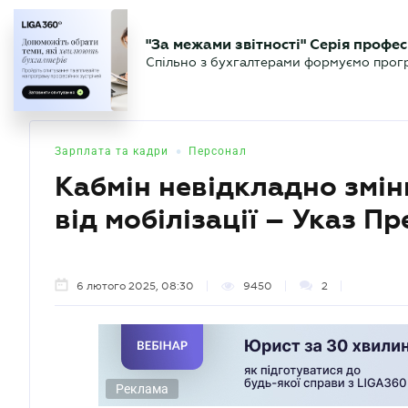
БІЗНЕСУ
ЮРИСТУ
БУ
"За межами звітності" Серія профес
БУХГАЛТЕР
Новини
Аналітика
Календа
Спільно з бухгалтерами формуємо програ
.UA
•
Зарплата та кадри
Персонал
Кабмін невідкладно змі
від мобілізації – Указ П
6 лютого 2025, 08:30
9450
2
Реклама