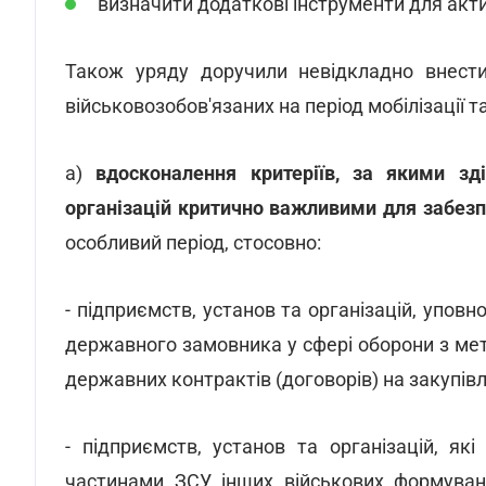
визначити додаткові інструменти для актив
Також уряду доручили невідкладно внес
військовозобов'язаних на період мобілізації т
а)
вдосконалення критеріїв, за якими зд
організацій критично важливими для забез
особливий період, стосовно:
- підприємств, установ та організацій, упо
державного замовника у сфері оборони з ме
державних контрактів (договорів) на закупівлю
- підприємств, установ та організацій, які
частинами ЗСУ, інших військових формува