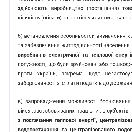
здійснюють виробництво (постачання) това
кількість (обсяги) та вартість яких визначаю
б) встановлення особливостей визначення 
та забезпечення життєдіяльності населення
виробників електричної та теплової енергі
потужності, що були зруйновані або пошкодже
проти України, зокрема щодо незастосув
заборгованості зі сплати податків до державн
в) запровадження можливості бронювання пі
військовозобов'язаних працівників
суб'єктів
з постачання теплової енергії, централізо
водопостачання та централізованого водо