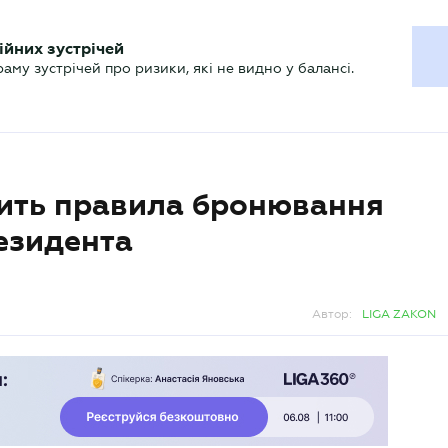
ХГАЛТЕРУ
ійних зустрічей
р
Актуально
му зустрічей про ризики, які не видно у балансі.
нить правила бронювання
резидента
Автор:
LIGA ZAKON