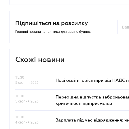
Підпишіться на розсилку
Головні новини і аналітика для вас по буднях
Схожі новини
15.30
Нові освітні орієнтири від НАДС н
5 серпня 2026
10.30
Перехідна відпустка заброньовано
5 серпня 2026
критичності підприємства
10.30
Зарплата під час відрядження: ч
4 серпня 2026