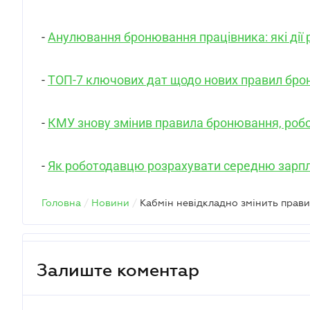
-
Анулювання бронювання працівника: які дії
-
ТОП-7 ключових дат щодо нових правил бр
-
КМУ знову змінив правила бронювання, робо
-
Як роботодавцю розрахувати середню зарпл
Головна
/
Новини
/
Залиште коментар