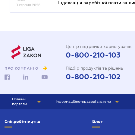
Індексація заробітної плати за л
3 серпня 2026
Центр підтримки користувачів
0-800-210-103
Підбір продуктів та рішень
ПРО КОМПАНІЮ
0-800-210-102
Новинні
Інформаційно-правові системи
портали
ЮРЛІГА
Право України
Співробітництво
Блог
БІЗНЕС
ГРАНД
БУХГАЛТЕР.ua
ПРАЙМ