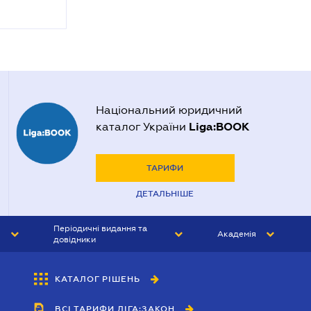
Національний юридичний
Liga:BOOK
каталог України
ТАРИФИ
ДЕТАЛЬНІШЕ
Періодичні видання та
Академія
довідники
ЮРИСТ&ЗАКОН
АКАДЕМІЯ ЛІГА:ЗАКОН
КАТАЛОГ РІШЕНЬ
БУХГАЛТЕР&ЗАКОН
ВСІ ТАРИФИ ЛІГА:ЗАКОН
ВІСНИК МСФЗ