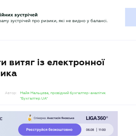
ХГАЛТЕРУ
ійних зустрічей
р
Актуально
му зустрічей про ризики, які не видно у балансі.
 витяг із електронної
ника
Автор:
Майя Мальцева, провідний бухгалтер-аналітик
"Бухгалтер.UA"