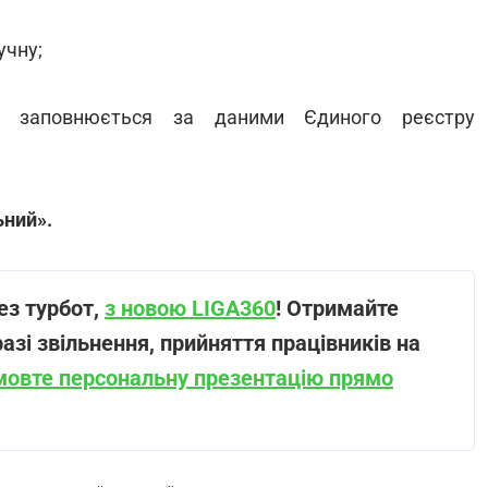
учну;
но заповнюється за даними Єдиного реєстру
ьний».
ез турбот,
з новою LIGA360
! Отримайте
разі звільнення, прийняття працівників на
мовте персональну презентацію прямо