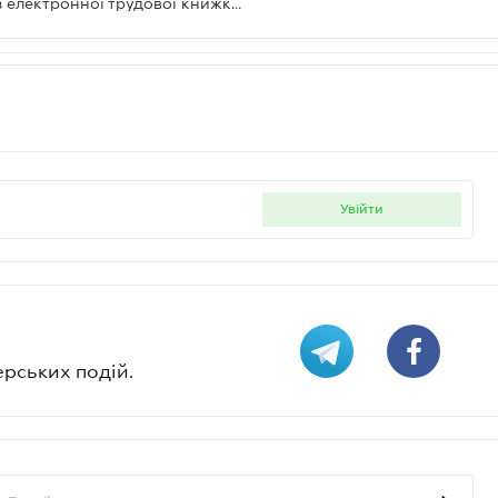
Як роботодавцю отримати витяг із електронної трудової книжки працівника
увійти
ерських подій.