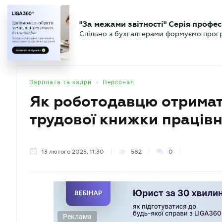
БІЗНЕСУ
ЮРИСТУ
БУ
"За межами звітності" Серія профес
БУХГАЛТЕР
Новини
Аналітика
Календа
Спільно з бухгалтерами формуємо програ
.UA
•
Зарплата та кадри
Персонал
Як роботодавцю отримати
трудової книжки праців
13 лютого 2025, 11:30
582
0
Реклама