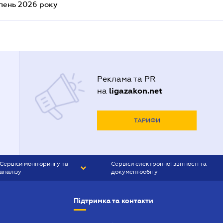
ипень 2026 року
Реклама та PR
ligazakon.net
на
ТАРИФИ
Сервіси моніторингу та
Сервіси електронної звітності та
аналізу
документообігу
CONTR AGENT
Liga:REPORT
Підтримка та контакти
SMS-МАЯК
VERDICTUM