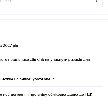
а 2027 рік
го працівника Дія Сіті: як уникнути ризиків для
и можна не виплачувати аванс
е повідомлення про зміну облікових даних до ТЦК