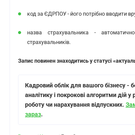
код за ЄДРПОУ - його потрібно вводити вр
назва страхувальника - автоматич
страхувальників.
Запис повинен знаходитись у статусі «актуал
Кадровий облік для вашого бізнесу - б
аналітику і покрокові алгоритми дій у 
роботу чи нарахування відпускних.
За
зараз
.