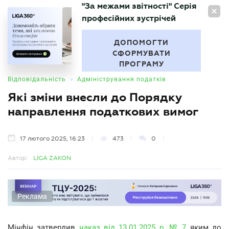
"За межами звітності" Серія
UA
професійних зустрічей
БУХГАЛТЕР
.UA
ДОПОМОГТИ
СФОРМУВАТИ
ПРОГРАМУ
•
Відповідальність
Адміністрування податків
Які зміни внесли до Порядку
направлення податкових вимог
17 лютого 2025, 16:23
473
0
Автор:
LIGA ZAKON
Реклама
Мінфін затвердив
наказ від 13.01.2025 р. № 7
яким до