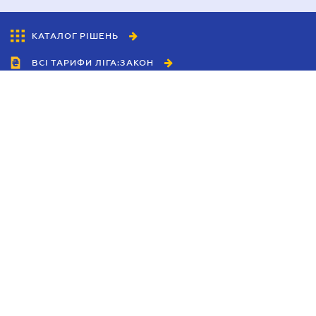
КАТАЛОГ РІШЕНЬ
ВСІ ТАРИФИ ЛІГА:ЗАКОН
Співробітництво
Агенти
Дилери
Політика конфіденційності
Умови використання сайту
Реклама
Блог
Новини компанії
Керівництва
Каталоги компаній