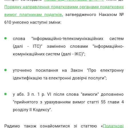
Порядку направлення податковими органами податкових
вимог платникам податків
, затвердженого Наказом №
610 унесено наступні зміни:
слова "інформаційно-телекомунікаційних систем
(далі - ІТС)" замінено словами "інформаційно-
комунікаційних систем (далі - ІКС)";
уточнено посилання на Закон "Про електронну
ідентифікацію та електронні довірчі послуги";
у абз. 3 п. 1 р. VI після слова "вимоги" доповнено
"прийнятого з урахуванням вимог статті 55 глави 4
розділу II Кодексу".
Радимо також ознайомитися зі статтею «
Податкові