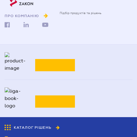
0-800-210-103
ПРО КОМПАНІЮ
Підбір продуктів та рішень
0-800-210-102
Реклама та PR
на
ligazakon.net
ТАРИФИ
Національний юридичний
каталог України
Liga:BOOK
ТАРИФИ
ДЕТАЛЬНІШЕ