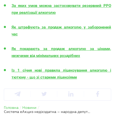
За яких умов можна застосовувати резервний РРО
при реалізації алкоголю
Як штрафують за продаж алкоголю у заборонений
час
Як покарають за продаж алкоголю за цінами,
нижчими від мінімальних роздрібних
Із 1 січня нові правила ліцензування алкоголю і
тютюну - що зі старими ліцензіями
Головна
/
Новини
/
Система еАкциз недієздатна – народна депутатка