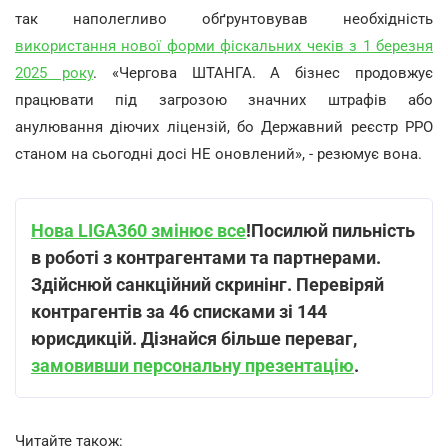
так наполегливо обґрунтовував необхідність
використання нової форми фіскальних чеків з 1 березня
2025 року
. «Чергова ШТАНГА. А бізнес продовжує
працювати під загрозою значних штрафів або
анулювання діючих ліцензій, бо Державний реєстр РРО
станом на сьогодні досі НЕ оновлений», - резюмує вона.
Нова LIGA360 змінює все
!
Посилюй пильність
в роботі з контрагентами та партнерами.
Здійснюй санкційний скринінг. Перевіряй
контрагентів за 46 списками зі 144
юрисдикцій. Дізнайся більше переваг,
замовивши персональну презентацію
.
Читайте також: