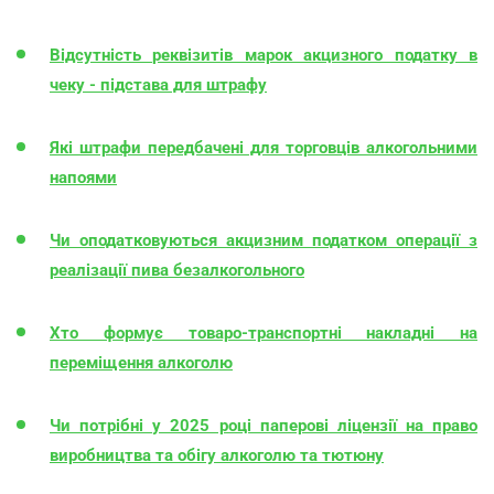
Відсутність реквізитів марок акцизного податку в
чеку - підстава для штрафу
Які штрафи передбачені для торговців алкогольними
напоями
Чи оподатковуються акцизним податком операції з
реалізації пива безалкогольного
Хто формує товаро-транспортні накладні на
переміщення алкоголю
Чи потрібні у 2025 році паперові ліцензії на право
виробництва та обігу алкоголю та тютюну