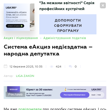
"За межами звітності" Серія
UA
професійних зустрічей
БУХГАЛТЕР
.UA
ДОПОМОГТИ
СФОРМУВАТИ
ПРОГРАМУ
•
Акциз і ліцензування
Адміністрування податків
Система еАкциз недієздатна –
народна депутатка
12 березня 2025, 10:35
424
0
Автор:
LIGA ZAKON
Реклама
Ми вже
повідомляли
про розробку системи еАкциз. І ось