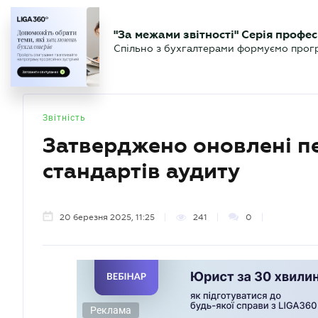
БІЗНЕСУ
ЮРИСТУ
БУ
"За межами звітності" Серія профес
БУХГАЛТЕР
Новини
Аналітика
Календа
Спільно з бухгалтерами формуємо програ
.UA
Звітність
Затверджено оновлені п
стандартів аудиту
20 березня 2025, 11:25
241
0
Реклама