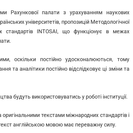
цями Рахункової палати з урахуванням наукових
країнських університетів, пропозицій Методологічної
их стандартів INTOSAI, що функціонує в межах
лати.
ими, оскільки постійно удосконалюються, тому
ння та аналітики постійно відслідковує ці зміни та
тва будуть використовуватись у роботі інституції.
а оригінальними текстами міжнародних стандартів і
текст англійською мовою має переважну силу.