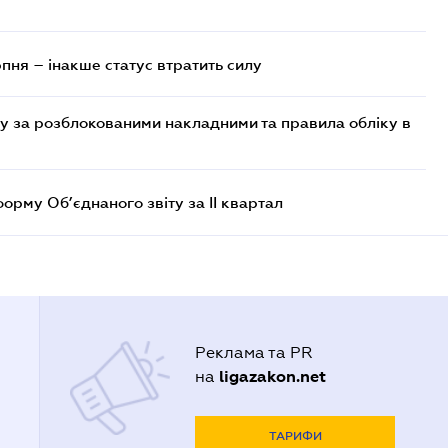
рпня – інакше статус втратить силу
 за розблокованими накладними та правила обліку в
рму Об’єднаного звіту за ІІ квартал
Реклама та PR
ligazakon.net
на
ТАРИФИ