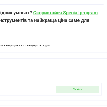
гідних умовах?
Скористайся Special program
нструментів та найкраща ціна саме для
Затверджено оновлені переклади міжнародних стандартів аудиту
увійти