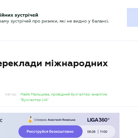
ХГАЛТЕРУ
ійних зустрічей
р
Актуально
му зустрічей про ризики, які не видно у балансі.
ереклади міжнародних
Автор:
Майя Мальцева, провідний бухгалтер-аналітик
"Бухгалтер.UA"