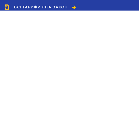
ВСІ ТАРИФИ ЛІГА:ЗАКОН
Співробітництво
Агенти
Дилери
Політика конфіденційності
Умови використання сайту
Реклама
Блог
Новини компанії
Керівництва
Каталоги компаній
Теми в центрі уваги
Підтримка та контакти