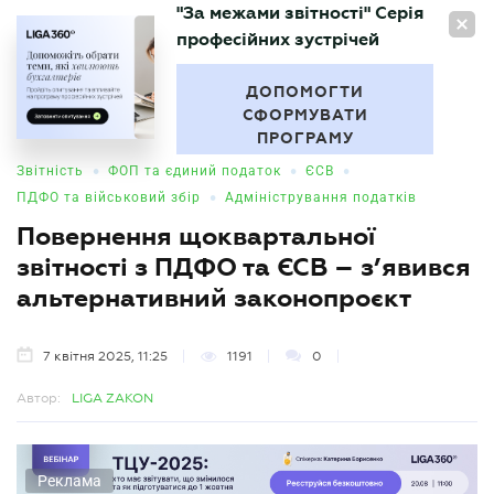
"За межами звітності" Серія
UA
професійних зустрічей
БУХГАЛТЕР
.UA
ДОПОМОГТИ
СФОРМУВАТИ
ПРОГРАМУ
•
•
•
Звітність
ФОП та єдиний податок
ЄСВ
•
ПДФО та військовий збір
Адміністрування податків
Повернення щоквартальної
звітності з ПДФО та ЄСВ – з’явився
альтернативний законопроєкт
7 квітня 2025, 11:25
1191
0
Автор:
LIGA ZAKON
Реклама