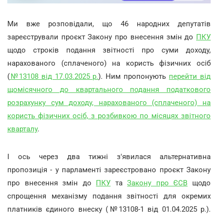
Ми вже розповідали, що 46 народних депутатів
зареєстрували проєкт Закону про внесення змін до
ПКУ
щодо строків подання звітності про суми доходу,
нарахованого (сплаченого) на користь фізичних осіб
(
№13108 від 17.03.2025 р.
). Ним пропонують
перейти від
щомісячного до квартального подання податкового
розрахунку сум доходу, нарахованого (сплаченого) на
користь фізичних осіб, з розбивкою по місяцях звітного
кварталу
.
І ось через два тижні з'явилася альтернативна
пропозиція - у парламенті зареєстровано проєкт Закону
про внесення змін до
ПКУ
та
Закону про ЄСВ
щодо
спрощення механізму подання звітності для окремих
платників єдиного внеску
(№13108-1 від 01.04.2025 р.).