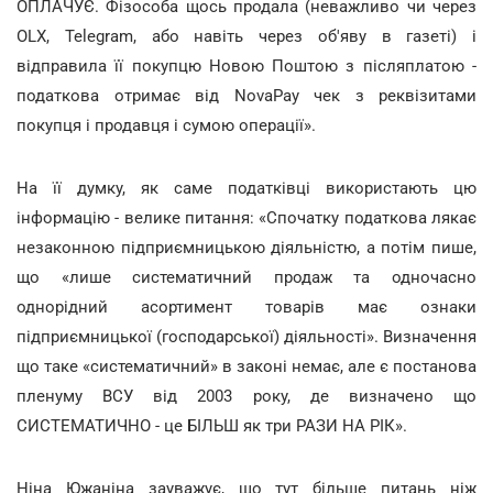
ОПЛАЧУЄ. Фізособа щось продала (неважливо чи через
OLX, Telegram, або навіть через об'яву в газеті) і
відправила її покупцю Новою Поштою з післяплатою -
податкова отримає від NovaPay чек з реквізитами
покупця і продавця і сумою операції».
На її думку, як саме податківці використають цю
інформацію - велике питання: «Спочатку податкова лякає
незаконною підприємницькою діяльністю, а потім пише,
що «лише систематичний продаж та одночасно
однорідний асортимент товарів має ознаки
підприємницької (господарської) діяльності». Визначення
що таке «систематичний» в законі немає, але є постанова
пленуму ВСУ від 2003 року, де визначено що
СИСТЕМАТИЧНО - це БІЛЬШ як три РАЗИ НА РІК».
Ніна Южаніна зауважує, що тут більше питань ніж