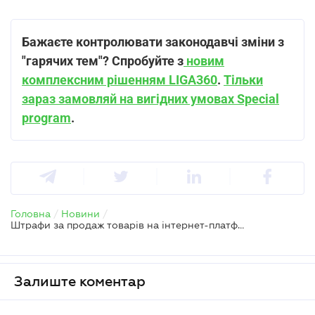
Бажаєте контролювати законодавчі зміни з
"гарячих тем"? Спробуйте з
новим
комплексним рішенням LIGA360
.
Тільки
зараз замовляй на вигідних умовах Special
program
.
Головна
/
Новини
/
Штрафи за продаж товарів на інтернет-платформах: що кажуть ДПС та нардепи
Залиште коментар