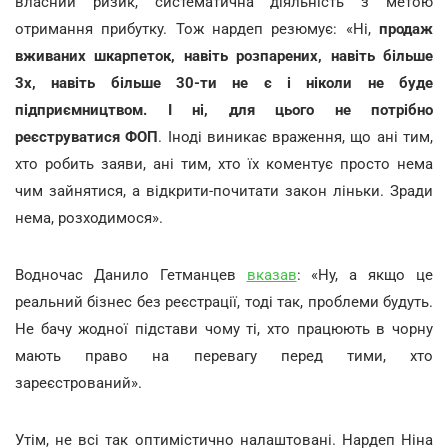
власний ризик, систематична діяльність з метою
отримання прибутку. Тож нардеп резюмує: «Ні,
продаж
вживаних шкарпеток, навіть розпарених, навіть більше
3х, навіть більше 30-ти не є і ніколи не буде
підприємництвом. І ні, для цього не потрібно
реєструватися ФОП
. Іноді виникає враження, що ані тим,
хто робить заяви, ані тим, хто їх коментує просто нема
чим зайнятися, а відкрити-почитати закон ліньки. Зради
нема, розходимося».
Водночас Данило Гетманцев
вказав
: «Ну, а якщо це
реальний бізнес без реєстрації, тоді так, проблеми будуть.
Не бачу жодної підстави чому ті, хто працюють в чорну
мають право на перевагу перед тими, хто
зареєстрований».
Утім, не всі так оптимістично налаштовані. Нардеп Ніна