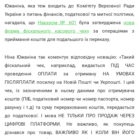
Южаніна, яка теж входить до Комітету Верховної Ради
України з питань фінансів, податкової та митної політики,
нагадала, що
Наказом № 601
була затверджена
нова
форма фіскального касового чеку
за операціями з
приймання коштів для подальшого їх переказу.
Ніна Южаніна так коментує відповідну новацію: «Такий
фіскальний чек, наприклад, видається ПІД ЧАС
проведення ОПЛАТИ за отриману НА УМОВАХ
ПІСЛЯПЛАТИ посилку на Новій Пошті чи Укрпошті. І цей
чек, із зазначеними в ньому даними про отримувача
коштів (ПІБ, податковий номер чи номер паспорта, номер
рахунку і т.д) та суму перерахованих коштів, передається
до податкової. І мова НЕ ТІЛЬКИ ПРО ПРОДАЖ ЧЕРЕЗ
ЦИФРОВІ ПЛАТФОРМИ. Не важливо, як покупець
дізнався про товар, ВАЖЛИВО ЯК І КОЛИ ВІН ЙОГО