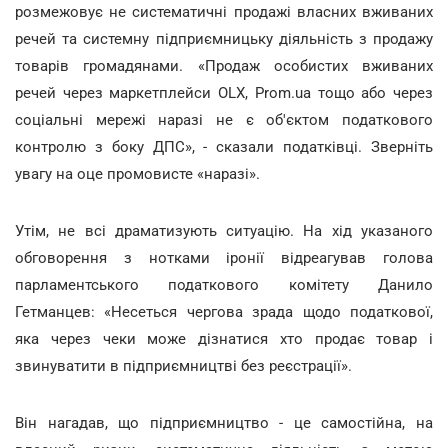
розмежовує не систематичні продажі власних вживаних
речей та системну підприємницьку діяльність з продажу
товарів громадянами. «Продаж особистих вживаних
речей через маркетплейси OLХ, Prom.ua тощо або через
соціальні мережі наразі не є об'єктом податкового
контролю з боку ДПС», - сказали податківці. Зверніть
увагу на оце промовисте «наразі».
Утім, не всі драматизують ситуацію. На хід указаного
обговорення з нотками іронії відреагував голова
парламентського податкового комітету Данило
Гетманцев: «Несеться чергова зрада щодо податкової,
яка через чеки може дізнатися хто продає товар і
звинуватити в підприємництві без реєстрації».
Він нагадав, що підприємництво - це самостійна, на