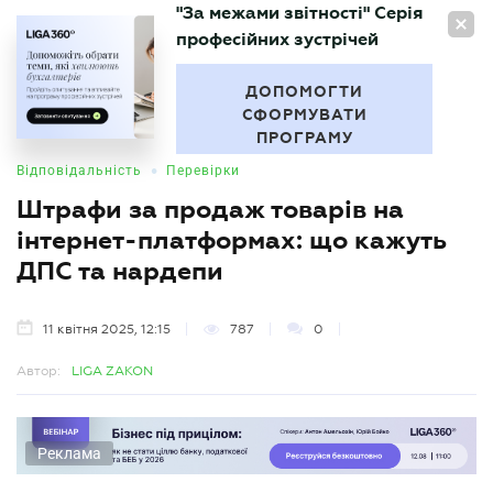
"За межами звітності" Серія
UA
професійних зустрічей
БУХГАЛТЕР
.UA
ДОПОМОГТИ
СФОРМУВАТИ
ПРОГРАМУ
•
Відповідальність
Перевірки
Штрафи за продаж товарів на
інтернет-платформах: що кажуть
ДПС та нардепи
11 квітня 2025, 12:15
787
0
Автор:
LIGA ZAKON
Реклама