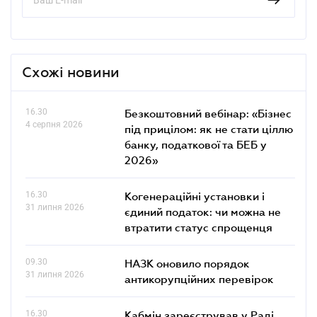
Схожі новини
16.30
Безкоштовний вебінар: «Бізнес
4 серпня 2026
під прицілом: як не стати ціллю
банку, податкової та БЕБ у
2026»
16.30
Когенераційні установки і
31 липня 2026
єдиний податок: чи можна не
втратити статус спрощенця
09.30
НАЗК оновило порядок
31 липня 2026
антикорупційних перевірок
16.30
Кабмін зареєстрував у Раді