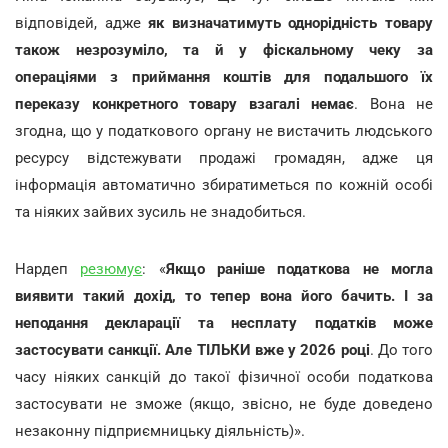
відповідей, адже
як визначатимуть однорідність товару
також незрозуміло, та й у фіскальному чеку за
операціями з приймання коштів для подальшого їх
переказу конкретного товару взагалі немає
. Вона не
згодна, що у податкового органу не вистачить людського
ресурсу відстежувати продажі громадян, адже ця
інформація автоматично збиратиметься по кожній особі
та ніяких зайвих зусиль не знадобиться.
Нардеп
резюмує
: «
Якщо раніше податкова не могла
виявити такий дохід, то тепер вона його бачить. І за
неподання декларації та несплату податків може
застосувати санкції. Але ТІЛЬКИ вже у 2026 році
. До того
часу ніяких санкцій до такої фізичної особи податкова
застосувати не зможе (якщо, звісно, не буде доведено
незаконну підприємницьку діяльність)».