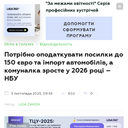
"За межами звітності" Серія
UA
професійних зустрічей
БУХГАЛТЕР
.UA
ДОПОМОГТИ
СФОРМУВАТИ
ПРОГРАМУ
•
Облік в галузях
Відповідальність
Потрібно оподаткувати посилки до
150 євро та імпорт автомобілів, а
комуналка зросте у 2026 році –
НБУ
5 листопада 2025, 09:55
602
0
Автор:
LIGA ZAKON
Реклама