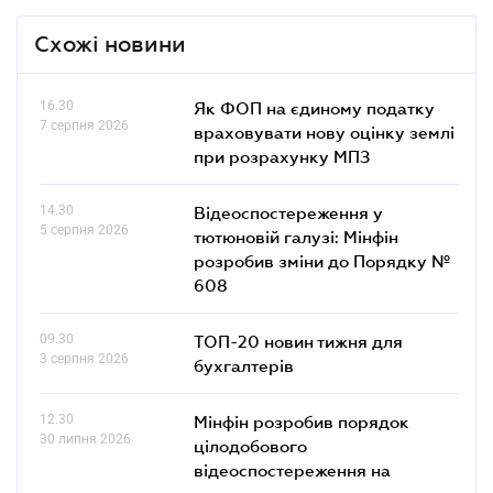
Схожі новини
16.30
Як ФОП на єдиному податку
7 серпня 2026
враховувати нову оцінку землі
при розрахунку МПЗ
14.30
Відеоспостереження у
5 серпня 2026
тютюновій галузі: Мінфін
розробив зміни до Порядку №
608
09.30
ТОП-20 новин тижня для
3 серпня 2026
бухгалтерів
12.30
Мінфін розробив порядок
30 липня 2026
цілодобового
відеоспостереження на