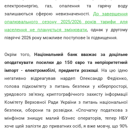
електроенергію, газ, опалення та гарячу воду
залишаються сферою невизначеності.
До завершення
опалювального сезону 2025/2026 років тарифи для
населення не планується змінювати
, однак у другому
півріччі 2026 року можливе поступове їх підвищення.
Окрім того,
Національний банк вважає за доцільне
оподаткувати посилки до 150 євро та непріоритетний
імпорт - електромобілі, предмети розкоші
. На цю ідею
негативно відреагував нардеп Олександр Федієнко,
голова підкомітету з питань безпеки у кіберпросторі,
урядового зв'язку, криптографічного захисту інформації
Комітету Верховної Ради України з питань національної
безпеки, оборони та розвідки. «Спочатку податкова з
мінфіном знищує малий бізнес операторів, тепер НБУ
хоче щей залізти до приватних осіб, я вже мовчу, що 90%