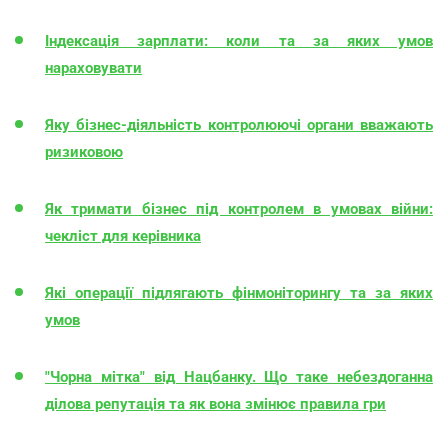
Індексація зарплати: коли та за яких умов
нараховувати
Яку бізнес-діяльність контролюючі органи вважають
ризиковою
Як тримати бізнес під контролем в умовах війни:
чекліст для керівника
Які операції підлягають фінмоніторингу та за яких
умов
"Чорна мітка" від Нацбанку. Що таке небездоганна
ділова репутація та як вона змінює правила гри