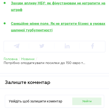
Заходи впливу НБУ: як фінустановам не натрапити на
штраф
Санкційне мінне поле. Як не втратити бізнес в умовах
шаленої турбулентності
Головна
/
Новини
/
Потрібно оподаткувати посилки до 150 євро та імпорт автомобілів, а комуналка зросте у 2026 році – НБУ
Залиште коментар
Увійдіть щоб залишити коментар
увійти