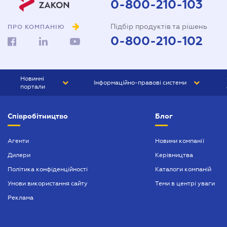
0-800-210-103
Підбір продуктів та рішень
ПРО КОМПАНІЮ
0-800-210-102
Новинні
Інформаційно-правові системи
портали
ЮРЛІГА
Право України
Співробітництво
Блог
БІЗНЕС
ГРАНД
БУХГАЛТЕР.ua
ПРАЙМ
Агенти
Новини компанії
Дилери
Керівництва
БУХГАЛТЕР ПРОФ
Політика конфіденційності
Каталоги компаній
ЮРИСТ ПРОФ
Умови використання сайту
Теми в центрі уваги
ЮРИСТ
Реклама
ПІДПРИЄМЕЦЬ