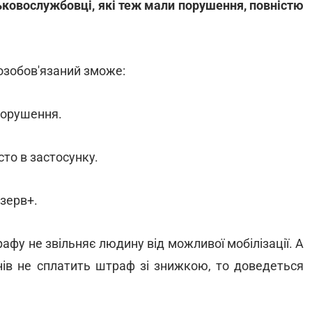
ськовослужбовці, які теж мали порушення, повністю
озобов'язаний зможе:
 порушення.
то в застосунку.
зерв+.
фу не звільняє людину від можливої мобілізації. А
нів не сплатить штраф зі знижкою, то доведеться