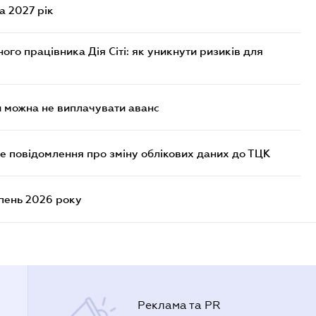
а 2027 рік
го працівника Дія Сіті: як уникнути ризиків для
и можна не виплачувати аванс
е повідомлення про зміну облікових даних до ТЦК
ипень 2026 року
Реклама та PR