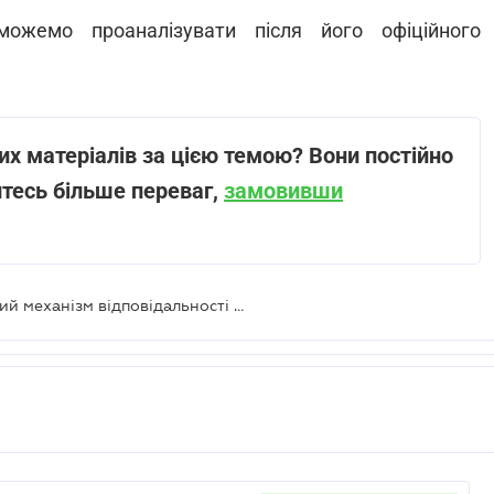
ожемо проаналізувати після його офіційного
х матеріалів за цією темою? Вони постійно
йтесь більше переваг,
замовивши
Президент підписав закон про новий механізм відповідальності за порушення військового обліку