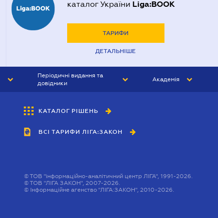
Liga:BOOK
каталог України
ТАРИФИ
ДЕТАЛЬНІШЕ
Періодичні видання та
Академія
довідники
ЮРИСТ&ЗАКОН
АКАДЕМІЯ ЛІГА:ЗАКОН
КАТАЛОГ РІШЕНЬ
БУХГАЛТЕР&ЗАКОН
ВСІ ТАРИФИ ЛІГА:ЗАКОН
ВІСНИК МСФЗ
ІНТЕРБУХ
ОСОБИСТИЙ ЕКСПЕРТ
©
ТОВ "інформаційно-аналітичний центр ЛІГА", 1991-2026.
©
ТОВ "ЛІГА ЗАКОН", 2007-2026.
©
Інформаційне агенство "ЛІГА:ЗАКОН", 2010-2026.