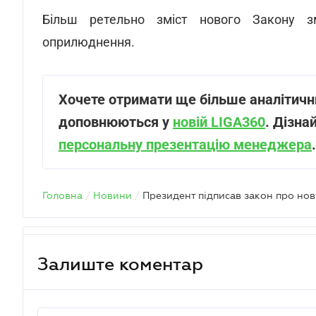
Більш ретельно зміст нового Закону зм
оприлюднення.
Хочете отримати ще більше аналітични
доповнюються у
новій LIGA360
. Дізна
персональну презентацію менеджера
.
Головна
/
Новини
/
Залиште коментар