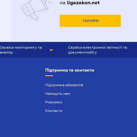
ligazakon.net
на
ТАРИФИ
Сервіси моніторингу та
Сервіси електронної звітності та
аналізу
документообігу
CONTR AGENT
Liga:REPORT
Підтримка та контакти
SMS-МАЯК
VERDICTUM
Підтримка абонентів
Напишіть нам
SEMANTRUM
Розсилки
SMS-МАЯК ІПОТЕКА
Контакти