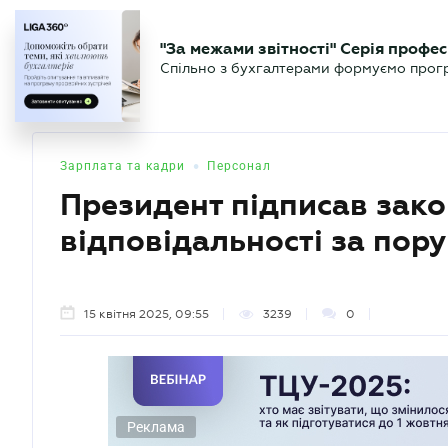
БІЗНЕСУ
ЮРИСТУ
БУ
"За межами звітності" Серія профес
БУХГАЛТЕР
Новини
Аналітика
Календа
Спільно з бухгалтерами формуємо програ
.UA
•
Зарплата та кадри
Персонал
Президент підписав зако
відповідальності за пор
15 квітня 2025, 09:55
3239
0
Реклама