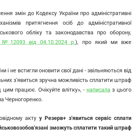
ення змін до Кодексу України про адміністративні
нізмів притягнення осіб до адміністративної
ськового обліку та законодавства про оборону,
№12093 від 04.10.2024 р.
), про який ми вже
ни і не встигли оновити свої дані - звільняються від
льних з'явиться зручна можливість сплатити штраф
 цим працює. Очікуйте влітку», -
написала
з цього
на Черногоренко.
повідному акту
у Резерв+ з'явиться сервіс сплати
ійськовозобов'язані зможуть сплатити такий штраф