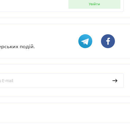
увійти
ерських подій.