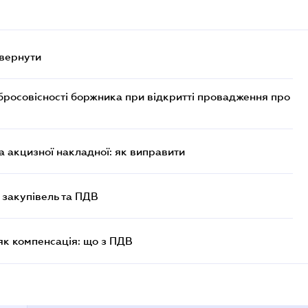
овернути
бросовісності боржника при відкритті провадження про
 акцизної накладної: як виправити
 закупівель та ПДВ
як компенсація: що з ПДВ