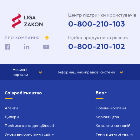
Центр підтримки користувачів
0-800-210-103
Підбір продуктів та рішень
ПРО КОМПАНІЮ
0-800-210-102
Новинні
Інформаційно-правові системи
портали
ЮРЛІГА
Право України
Співробітництво
Блог
БІЗНЕС
ГРАНД
БУХГАЛТЕР.ua
ПРАЙМ
Агенти
Новини компанії
Дилери
Керівництва
БУХГАЛТЕР ПРОФ
Політика конфіденційності
Каталоги компаній
ЮРИСТ ПРОФ
Умови використання сайту
Теми в центрі уваги
ЮРИСТ