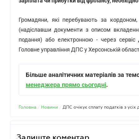
зарплата чи прибутки від фрілансу, необхідно
Громадяни, які перебувають за кордоном
(надіславши документи з описом вкладення
подання) або електронною - через сервіс
Головне управління ДПС у Херсонській області
Більше аналітичних матеріалів за тем
менеджера прямо сьогодні
.
Головна
/
Новини
/
Залиште коментар