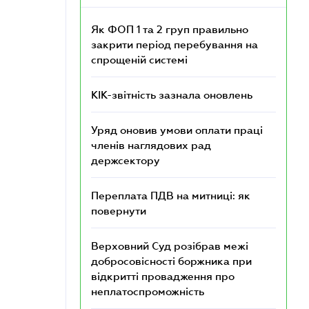
Як ФОП 1 та 2 груп правильно
закрити період перебування на
спрощеній системі
КІК-звітність зазнала оновлень
Уряд оновив умови оплати праці
членів наглядових рад
держсектору
Переплата ПДВ на митниці: як
повернути
Верховний Суд розібрав межі
добросовісності боржника при
відкритті провадження про
неплатоспроможність