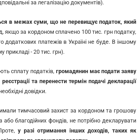
дповідальні за легалізацію документів).
ься в межах суми, що не перевищує податок, який
д, якщо за кордоном сплачено 100 тис. грн податку,
 то додаткових платежів в Україні не буде. В іншому
 прикладі - 20 тис. грн).
ують сплату податків,
громадянин має подати заяву
 реєстрації та перенести термін подачі декларації
еобхідні довідки.
тримали тимчасовий захист за кордоном та грошову
в або благодійних фондів, не потрібно декларувати
Проте,
у разі отримання інших доходів, таких як