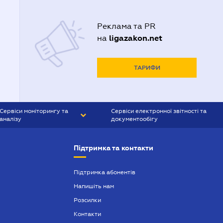
Реклама та PR
ligazakon.net
на
ТАРИФИ
Сервіси моніторингу та
Сервіси електронної звітності та
аналізу
документообігу
CONTR AGENT
Liga:REPORT
Підтримка та контакти
SMS-МАЯК
VERDICTUM
Підтримка абонентів
Напишіть нам
SEMANTRUM
Розсилки
SMS-МАЯК ІПОТЕКА
Контакти