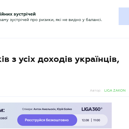
ХГАЛТЕРУ
ійних зустрічей
р
Актуально
му зустрічей про ризики, які не видно у балансі.
в з усіх доходів українців,
Автор:
LIGA ZAKON