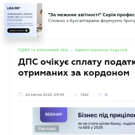
БІЗНЕСУ
ЮРИСТУ
БУ
"За межами звітності" Серія профес
БУХГАЛТЕР
Новини
Аналітика
Календа
Спільно з бухгалтерами формуємо програ
.UA
•
ПДФО та військовий збір
Адміністрування податків
ДПС очікує сплату податкі
отриманих за кордоном
24 квітня 2025, 09:45
1242
0
Реклама