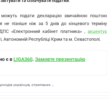
 звітувати та сплачувати податки
.
, можуть подати декларацію звичайною поштою
 не пізніше ніж за 5 днів до кінцевого терміну
 ДПС «Електронний кабінет платника» ,
акцентує
, Автономній Республіці Крим та м. Севастополі.
ою є в
LIGA360
.
Замовте презентацію
ДПС очікує сплату податків з усіх доходів українців, отриманих за кордоном