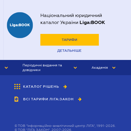
Національний юридичний
Liga:BOOK
каталог України
ТАРИФИ
ДЕТАЛЬНІШЕ
Періодичні видання та
Академія
довідники
ЮРИСТ&ЗАКОН
АКАДЕМІЯ ЛІГА:ЗАКОН
КАТАЛОГ РІШЕНЬ
БУХГАЛТЕР&ЗАКОН
ВСІ ТАРИФИ ЛІГА:ЗАКОН
ВІСНИК МСФЗ
ІНТЕРБУХ
ОСОБИСТИЙ ЕКСПЕРТ
©
ТОВ "інформаційно-аналітичний центр ЛІГА", 1991-2026.
©
ТОВ "ЛІГА ЗАКОН", 2007-2026.