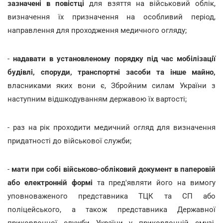
зазначені в повістці
для взяття на військовий облік,
визначення їх призначення на особливий період,
направлення для проходження медичного огляду;
-
надавати в установленому порядку під час мобілізації
будівлі, споруди, транспортні засоби та інше майно,
власниками яких вони є, Збройним силам України з
наступним відшкодуванням державою їх вартості;
- раз на рік проходити медичний огляд для визначення
придатності до військової служби;
-
мати при собі військово-обліковий документ в паперовій
або електронній формі
та пред'являти його на вимогу
уповноваженого представника ТЦК та СП або
поліцейського, а також представника Державної
прикордонної служби України у прикордонній смузі,