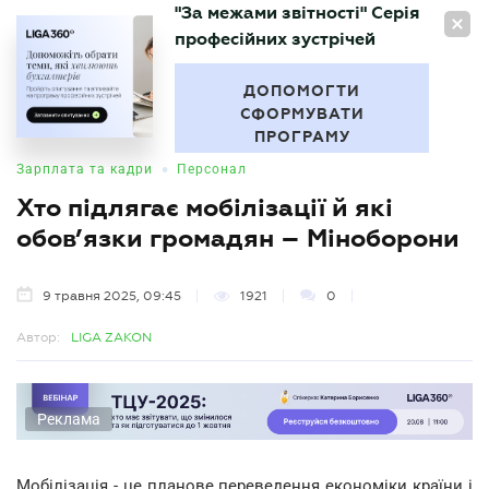
"За межами звітності" Серія
UA
професійних зустрічей
БУХГАЛТЕР
.UA
ДОПОМОГТИ
СФОРМУВАТИ
ПРОГРАМУ
•
Зарплата та кадри
Персонал
Хто підлягає мобілізації й які
обов’язки громадян – Міноборони
9 травня 2025, 09:45
1921
0
Автор:
LIGA ZAKON
Реклама
Мобілізація - це планове переведення економіки країни і