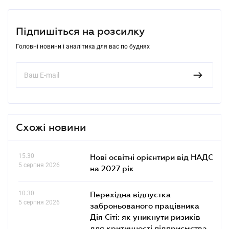
Підпишіться на розсилку
Головні новини і аналітика для вас по буднях
Схожі новини
15.30
Нові освітні орієнтири від НАДС
5 серпня 2026
на 2027 рік
10.30
Перехідна відпустка
5 серпня 2026
заброньованого працівника
Дія Сіті: як уникнути ризиків
для критичності підприємства