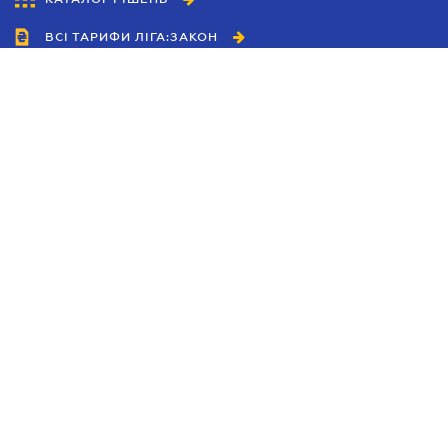
ВСІ ТАРИФИ ЛІГА:ЗАКОН
Співробітництво
Агенти
Дилери
Політика конфіденційності
Умови використання сайту
Реклама
Блог
Новини компанії
Керівництва
Каталоги компаній
Теми в центрі уваги