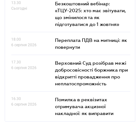
13.30
Безкоштовний вебінар:
Сьогодні
«ТЦУ-2025: хто має звітувати,
що змінилося та як
підготуватися до 1 жовтня»
18.00
Переплата ПДВ на митниці: як
6 серпня 2026
повернути
17.30
Верховний Суд розібрав межі
6 серпня 2026
добросовісності боржника при
відкритті провадження про
неплатоспроможність
16.30
Помилка в реквізитах
6 серпня 2026
отримувача акцизної
накладної: як виправити