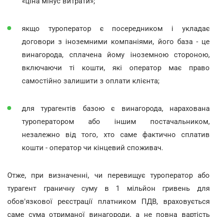
«ціна мінус витрати»;
якщо туроператор є посередником і укладає
договори з іноземними компаніями, його база - це
винагорода, сплачена йому іноземною стороною,
включаючи ті кошти, які оператор має право
самостійно залишити з оплати клієнта;
для турагентів базою є винагорода, нарахована
туроператором або іншим постачальником,
незалежно від того, хто саме фактично сплатив
кошти - оператор чи кінцевий споживач.
Отже, при визначенні, чи перевищує туроператор або
турагент граничну суму в 1 мільйон гривень для
обов'язкової реєстрації платником ПДВ, враховується
саме сума отриманої винагороди, а не повна вартість