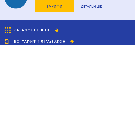
ТАРИФИ
ДЕТАЛЬНІШЕ
КАТАЛОГ РІШЕНЬ
ВСІ ТАРИФИ ЛІГА:ЗАКОН
Співробітництво
Агенти
Дилери
Політика конфіденційності
Умови використання сайту
Реклама
Блог
Новини компанії