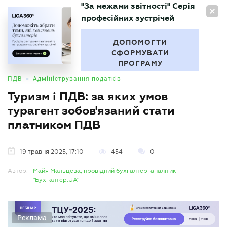
"За межами звітності" Серія
UA
професійних зустрічей
БУХГАЛТЕР
.UA
ДОПОМОГТИ
СФОРМУВАТИ
ПРОГРАМУ
•
ПДВ
Адміністрування податків
Туризм і ПДВ: за яких умов
турагент зобов'язаний стати
платником ПДВ
19 травня 2025, 17:10
454
0
Автор:
Майя Мальцева, провідний бухгалтер-аналітик
"Бухгалтер.UA"
Реклама