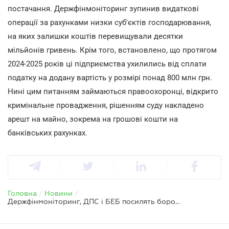
постачання. Держфінмоніторинг зупинив видаткові
операції за рахунками низки суб'єктів господарювання,
на яких залишки коштів перевищували десятки
мільйонів гривень. Крім того, встановлено, що протягом
2024-2025 років ці підприємства ухилились від сплати
податку на додану вартість у розмірі понад 800 млн грн.
Нині цим питанням займаються правоохоронці, відкрито
кримінальне провадження, рішенням суду накладено
арешт на майно, зокрема на грошові кошти на
банківських рахунках.
Головна
/
Новини
/
Держфінмоніторинг, ДПС і БЕБ посилять боротьбу з ухиленням від оподаткування через ФОПів