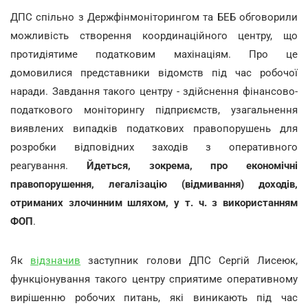
ДПС спільно з Держфінмоніторингом та БЕБ обговорили
можливість створення координаційного центру, що
протидіятиме податковим махінаціям. Про це
домовилися представники відомств під час робочої
наради. Завдання такого центру - здійснення фінансово-
податкового моніторингу підприємств, узагальнення
виявлених випадків податкових правопорушень для
розробки відповідних заходів з оперативного
реагування.
Йдеться, зокрема, про економічні
правопорушення, легалізацію (відмивання) доходів,
отриманих злочинним шляхом, у т. ч. з використанням
ФОП
.
Як
відзначив
заступник голови ДПС Сергій Лисеюк,
функціонування такого центру сприятиме оперативному
вирішенню робочих питань, які виникають під час