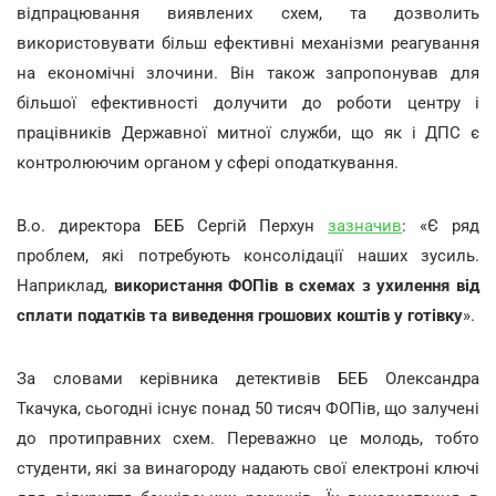
відпрацювання виявлених схем, та дозволить
використовувати більш ефективні механізми реагування
на економічні злочини. Він також запропонував для
більшої ефективності долучити до роботи центру і
працівників Державної митної служби, що як і ДПС є
контролюючим органом у сфері оподаткування.
В.о. директора БЕБ Сергій Перхун
зазначив
: «Є ряд
проблем, які потребують консолідації наших зусиль.
Наприклад,
використання ФОПів в схемах з ухилення від
сплати податків та виведення грошових коштів у готівку
».
За словами керівника детективів БЕБ Олександра
Ткачука, сьогодні існує понад 50 тисяч ФОПів, що залучені
до протиправних схем. Переважно це молодь, тобто
студенти, які за винагороду надають свої електроні ключі