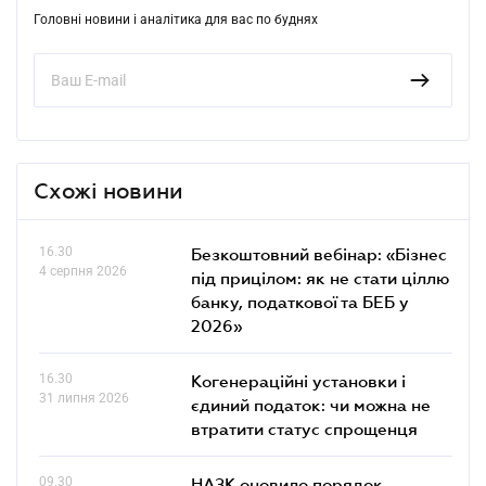
Головні новини і аналітика для вас по буднях
Схожі новини
16.30
Безкоштовний вебінар: «Бізнес
4 серпня 2026
під прицілом: як не стати ціллю
банку, податкової та БЕБ у
2026»
16.30
Когенераційні установки і
31 липня 2026
єдиний податок: чи можна не
втратити статус спрощенця
09.30
НАЗК оновило порядок