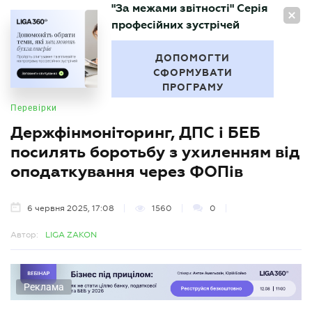
"За межами звітності" Серія
UA
професійних зустрічей
БУХГАЛТЕР
.UA
ДОПОМОГТИ
СФОРМУВАТИ
ПРОГРАМУ
Перевірки
Держфінмоніторинг, ДПС і БЕБ
посилять боротьбу з ухиленням від
оподаткування через ФОПів
6 червня 2025, 17:08
1560
0
Автор:
LIGA ZAKON
Реклама