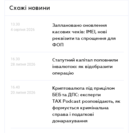
Схожі новини
13.30
Заплановано оновлення
4 серпня 2026
касових чеків: IMEI, нові
реквізити та спрощення для
ФОП
16.30
Статутний капітал поповнили
28 липня 2026
інвалютою: як відобразити
операцію
16.40
Криптовалюта під прицілом
20 липня 2026
БЕБ та ДПС: експерти
TAX Podcast розповідають, як
формується кримінальна
справа і податкові
донарахування