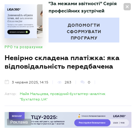
"За межами звітності" Серія
UA
професійних зустрічей
БУХГАЛТЕР
.UA
ДОПОМОГТИ
СФОРМУВАТИ
ПРОГРАМУ
РРО та розрахунки
Невірно складена платіжка: яка
відповідальність передбачена
3 червня 2025, 14:15
263
0
Автор:
Майя Мальцева, провідний бухгалтер-аналітик
"Бухгалтер.UA"
Реклама