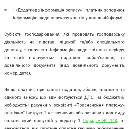
· «Додаткова інформація запису» - платник заповнює
інформацію щодо переказу коштів у довільній формі.
Суб'єкти господарювання, які проводять господарську
діяльність на підставі ліцензії та/або спеціального
дозволу, зазначають інформацію щодо звітного періоду,
за який сплачуються податкові зобов'язання, та
дозвільного документа (вид дозвільного документа,
номер, дата).
Якщо платник при сплаті податків, зборів, платежів та
єдиного внеску, що адмініструються ДПС, на бюджетні/
небюджетні рахунки у реквізиті «Призначення платежу»
платіжної інструкції не зазначив або зазначив код виду
сплати, який відсутній у додатку 1
Порядку № 148
, то
вважається, що платник сплатив грошове зобов'язання/