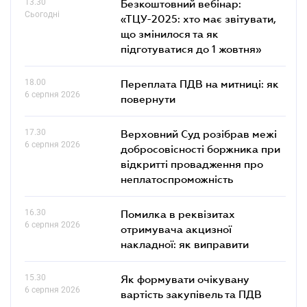
13.30
Безкоштовний вебінар:
Сьогодні
«ТЦУ-2025: хто має звітувати,
що змінилося та як
підготуватися до 1 жовтня»
18.00
Переплата ПДВ на митниці: як
6 серпня 2026
повернути
17.30
Верховний Суд розібрав межі
6 серпня 2026
добросовісності боржника при
відкритті провадження про
неплатоспроможність
16.30
Помилка в реквізитах
6 серпня 2026
отримувача акцизної
накладної: як виправити
15.30
Як формувати очікувану
6 серпня 2026
вартість закупівель та ПДВ