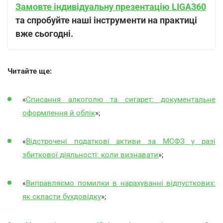
Замовте індивідуальну презентацію LIGA360
та спробуйте наші інструменти на практиці
вже сьогодні.
Читайте ще:
«
Списання алкоголю та сигарет: документальне
оформлення й облік
»;
«
Відстрочені податкові активи за МСФЗ у разі
збиткової діяльності: коли визнавати
»;
«
Виправляємо помилки в нарахуванні відпусткових:
як скласти бухдовідку
»;