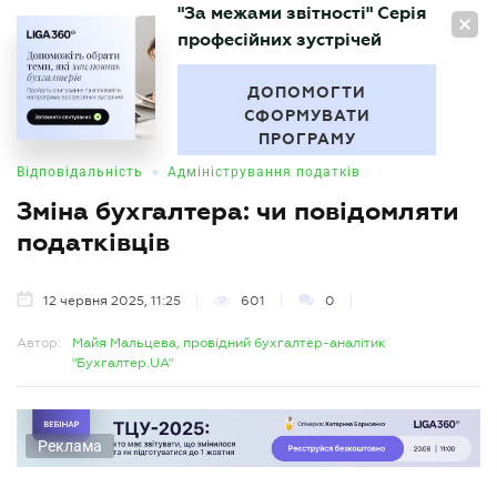
"За межами звітності" Серія
UA
професійних зустрічей
БУХГАЛТЕР
.UA
ДОПОМОГТИ
СФОРМУВАТИ
ПРОГРАМУ
•
Відповідальність
Адміністрування податків
Зміна бухгалтера: чи повідомляти
податківців
12 червня 2025, 11:25
601
0
Автор:
Майя Мальцева, провідний бухгалтер-аналітик
"Бухгалтер.UA"
Реклама