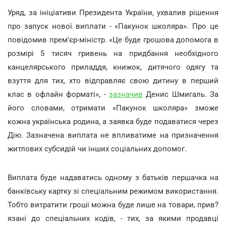
Уряд, за ініціативи Президента України, ухвалив рішення
про запуск нової виплати - «Пакунок школяра». Про це
повідомив прем'єр-міністр. «Це буде грошова допомога в
розмірі 5 тисяч гривень на придбання необхідного
канцелярського приладдя, книжок, дитячого одягу та
взуття для тих, хто відправляє свою дитину в перший
клас в офлайн форматі», -
зазначив
Денис Шмигаль. За
його словами, отримати «Пакунок школяра» зможе
кожна українська родина, а заявка буде подаватися через
Дію. Зазначена виплата не впливатиме на призначення
житлових субсидій чи інших соціальних допомог.
Виплата буде надаватись одному з батьків першачка на
банківську картку зі спеціальним режимом використання.
Тобто витратити гроші можна буде лише на товари, прив?
язані до спеціальних кодів, - тих, за якими продавці