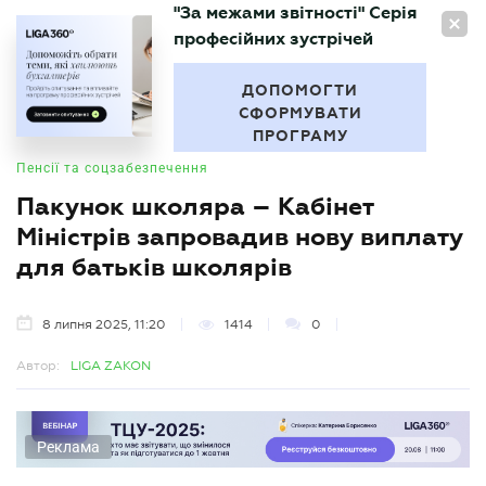
"За межами звітності" Серія
UA
професійних зустрічей
БУХГАЛТЕР
.UA
ДОПОМОГТИ
СФОРМУВАТИ
ПРОГРАМУ
Пенсії та соцзабезпечення
Пакунок школяра – Кабінет
Міністрів запровадив нову виплату
для батьків школярів
8 липня 2025, 11:20
1414
0
Автор:
LIGA ZAKON
Реклама