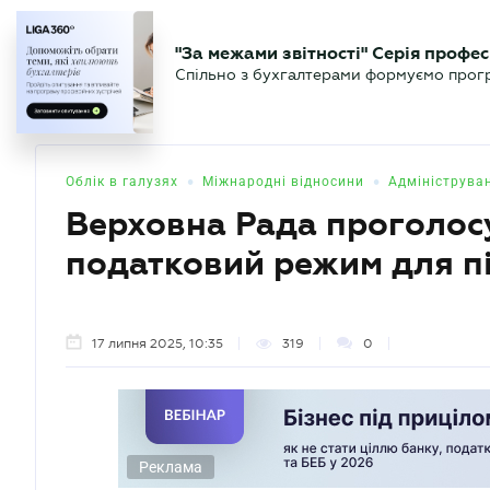
БІЗНЕСУ
ЮРИСТУ
БУ
"За межами звітності" Серія профес
БУХГАЛТЕР
Новини
Аналітика
Календа
Спільно з бухгалтерами формуємо програ
.UA
•
•
Облік в галузях
Міжнародні відносини
Адмініструва
Верховна Рада проголос
податковий режим для п
17 липня 2025, 10:35
319
0
Реклама