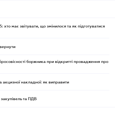
 хто має звітувати, що змінилося та як підготуватися
овернути
бросовісності боржника при відкритті провадження про
 акцизної накладної: як виправити
 закупівель та ПДВ