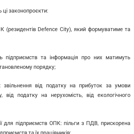
 ці законопроєкти:
 (резидентів Defence City), який формуватиме та
ість підприємств та інформація про них матимуть
становленому порядку;
у: звільнення від податку на прибуток за умови
у, від податку на нерухомість, від екологічного
ії для підприємств ОПК: пільги з ПДВ, прискорена
дприємств та їх працівників;