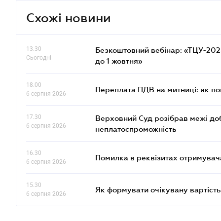
Схожі новини
13.30
Безкоштовний вебінар: «ТЦУ-2025:
Сьогодні
до 1 жовтня»
18.00
Переплата ПДВ на митниці: як п
6 серпня 2026
17.30
Верховний Суд розібрав межі до
6 серпня 2026
неплатоспроможність
16.30
Помилка в реквізитах отримувача
6 серпня 2026
15.30
Як формувати очікувану вартість
6 серпня 2026