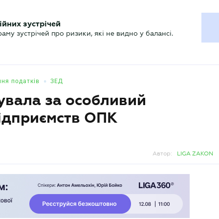
ХГАЛТЕРУ
ійних зустрічей
р
Актуально
му зустрічей про ризики, які не видно у балансі.
•
ння податків
ЗЕД
увала за особливий
ідприємств ОПК
Автор:
LIGA ZAKON