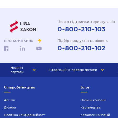
Центр підтримки користувачів
0-800-210-103
Підбір продуктів та рішень
ПРО КОМПАНІЮ
0-800-210-102
Новинні
Інформаційно-правові системи
портали
ЮРЛІГА
Право України
Співробітництво
Блог
БІЗНЕС
ГРАНД
БУХГАЛТЕР.ua
ПРАЙМ
Агенти
Новини компанії
Дилери
Керівництва
БУХГАЛТЕР ПРОФ
Політика конфіденційності
Каталоги компаній
ЮРИСТ ПРОФ