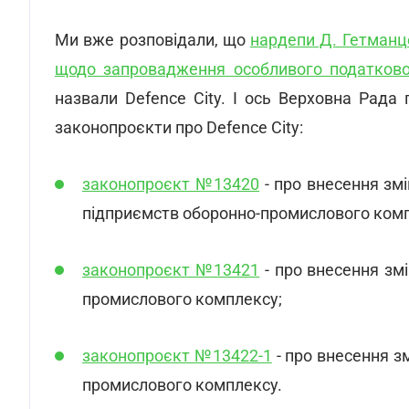
Ми вже розповідали, що
нардепи Д. Гетманце
щодо запровадження особливого податков
назвали Defence City. І ось Верховна Рада
законопроєкти про Defence City:
законопроєкт №13420
- про внесення зм
підприємств оборонно-промислового комп
законопроєкт №13421
- про внесення зм
промислового комплексу;
законопроєкт №13422-1
- про внесення з
промислового комплексу.