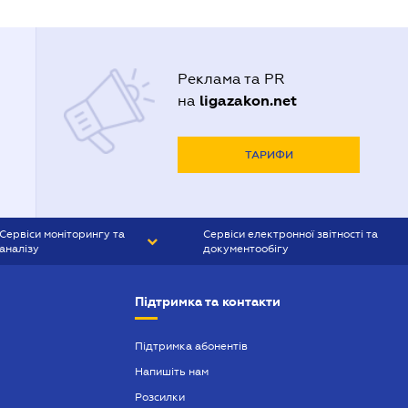
Реклама та PR
ligazakon.net
на
ТАРИФИ
Сервіси моніторингу та
Сервіси електронної звітності та
аналізу
документообігу
CONTR AGENT
Liga:REPORT
Підтримка та контакти
SMS-МАЯК
VERDICTUM
Підтримка абонентів
Напишіть нам
SEMANTRUM
Розсилки
SMS-МАЯК ІПОТЕКА