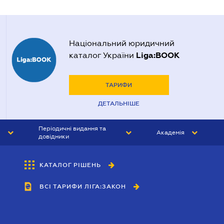
Національний юридичний
Liga:BOOK
каталог України
ТАРИФИ
ДЕТАЛЬНІШЕ
Періодичні видання та
Академія
довідники
ЮРИСТ&ЗАКОН
АКАДЕМІЯ ЛІГА:ЗАКОН
КАТАЛОГ РІШЕНЬ
БУХГАЛТЕР&ЗАКОН
ВСІ ТАРИФИ ЛІГА:ЗАКОН
ВІСНИК МСФЗ
ІНТЕРБУХ
ОСОБИСТИЙ ЕКСПЕРТ