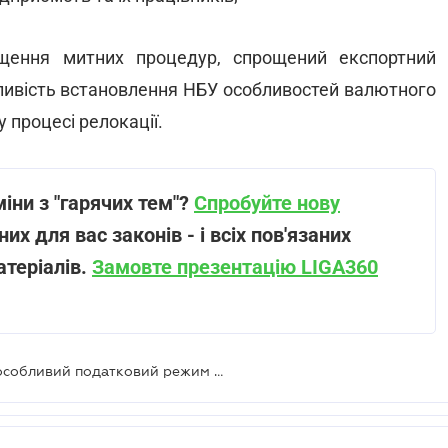
ощення митних процедур, спрощений експортний
жливість встановлення НБУ особливостей валютного
 процесі релокації.
іни з "гарячих тем"?
Спробуйте нову
их для вас законів - і всіх пов'язаних
атеріалів.
Замовте презентацію LIGA360
Верховна Рада проголосувала за особливий податковий режим для підприємств ОПК