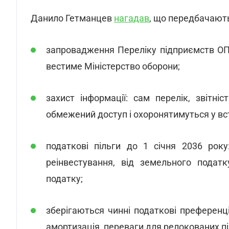
Данило Гетманцев
нагадав
, що передбачають
запровадження Переліку підприємств ОПК
вестиме Міністерство оборони;
захист інформації: сам перелік, звітн
обмежений доступ і охоронятимуться у в
податкові пільги до 1 січня 2036 рок
реінвестування, від земельного податк
податку;
зберігаються чинні податкові преференц
амортизація, переваги для релокованих пі