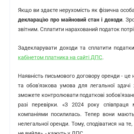
Якщо ви здаєте нерухомість як фізична особ
декларацію про майновий стан і доходи
. Зр
звітним. Сплатити нарахований податок потрі
Задекларувати доходи та сплатити податк
кабінетом платника на сайті ДПС
.
Наявність письмового договору оренди - це
та обов'язкова умова для легальної здачі
зможете контролювати податкові зобов'язан
разі перевірки. «З 2024 року співпрац
компаніями посилилась. Тепер вони мають
нелегальної оренди. Тому, сподіватися на те,
не вийде», - кажуть у ДПС.