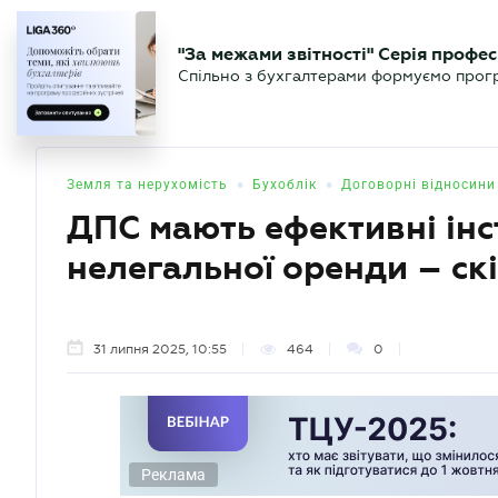
БІЗНЕСУ
ЮРИСТУ
БУ
"За межами звітності" Серія профес
БУХГАЛТЕР
Новини
Аналітика
Календа
Спільно з бухгалтерами формуємо програ
.UA
•
•
Земля та нерухомість
Бухоблік
Договорні відносини
ДПС мають ефективні ін
нелегальної оренди – ск
31 липня 2025, 10:55
464
0
Реклама