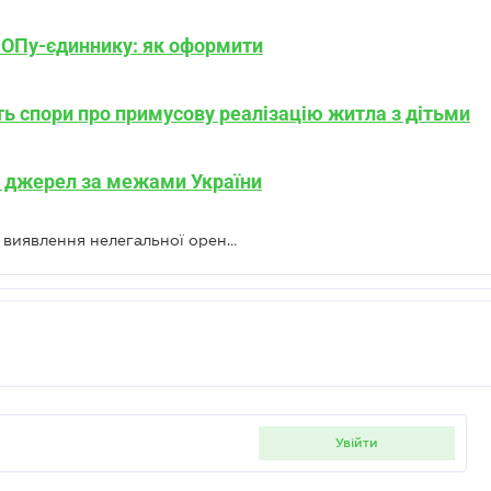
ОПу-єдиннику: як оформити
ть спори про примусову реалізацію житла з дітьми
з джерел за межами України
ДПС мають ефективні інструменти виявлення нелегальної оренди – скільки доведеться сплатити
увійти