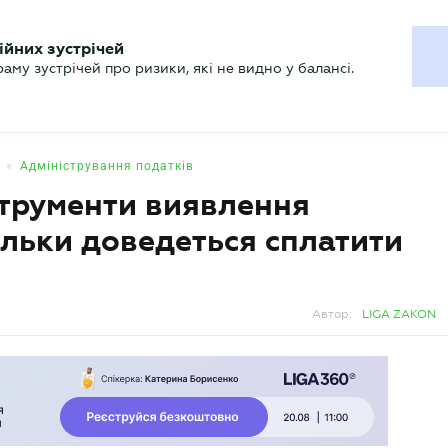
ХГАЛТЕРУ
ійних зустрічей
р
Актуально
му зустрічей про ризики, які не видно у балансі.
•
Адміністрування податків
струменти виявлення
ільки доведеться сплатити
Автор:
LIGA ZAKON