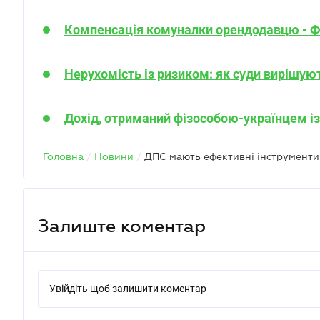
Компенсація комуналки орендодавцю - Ф
Нерухомість із ризиком: як суди вирішую
Дохід, отриманий фізособою-українцем і
Головна
/
Новини
/
Залиште коментар
Увійдіть щоб залишити коментар