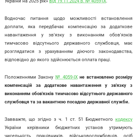
України на 2025 рік»
від 19.11.2024 р. № 4059-IX
.
Водночас питання щодо можливості встановлення
доплати, яка передбачає компенсацію за додаткове
навантаження у зв'язку з виконанням обов'язків
тимчасово відсутнього державного службовця, має
розглядатися з урахуванням діючого законодавства,
відповідно до якого здійснюється оплата праці.
Положеннями Закону
№ 4059-IX
не встановлено розміру
компенсацій за додаткове навантаження у зв'язку з
виконанням обов'язків тимчасово відсутнього державного
службовця та за вакантною посадою державної служби.
Завважте, що згідно з ч. 1 ст. 51 Бюджетного
кодексу
України керівники бюджетних установ утримують
чисельність працівників, військовослужбовців, осіб