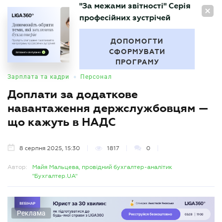
"За межами звітності" Серія
UA
професійних зустрічей
БУХГАЛТЕР
.UA
ДОПОМОГТИ
СФОРМУВАТИ
ПРОГРАМУ
•
Зарплата та кадри
Персонал
Доплати за додаткове
навантаження держслужбовцям —
що кажуть в НАДС
8 серпня 2025, 15:30
1817
0
Автор:
Майя Мальцева, провідний бухгалтер-аналітик
"Бухгалтер.UA"
Реклама