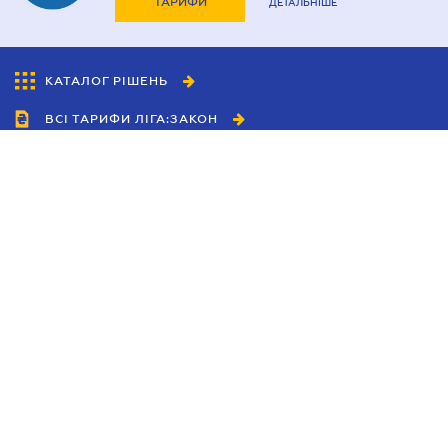
ТАРИФИ
ДЕТАЛЬНІШЕ
КАТАЛОГ РІШЕНЬ
ВСІ ТАРИФИ ЛІГА:ЗАКОН
Співробітництво
Агенти
Дилери
Політика конфіденційності
Умови використання сайту
Реклама
Блог
Новини компанії
Керівництва