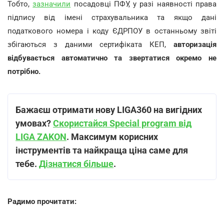
Тобто,
зазначили
посадовці ПФУ, у разі наявності права
підпису від імені страхувальника та якщо дані
податкового номера і коду ЄДРПОУ в останньому звіті
збігаються з даними сертифіката КЕП,
авторизація
відбувається автоматично та звертатися окремо не
потрібно.
Бажаєш отримати нову LIGA360 на вигідних
умовах?
Скористайся Special program від
LIGA ZAKON
. Максимум корисних
інструментів та найкраща ціна саме для
тебе.
Дізнатися більше
.
Радимо прочитати: