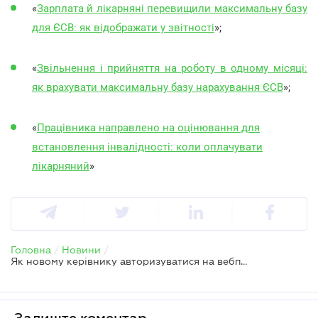
«
Зарплата й лікарняні перевищили максимальну базу
для ЄСВ: як відображати у звітності
»;
«
Звільнення і прийняття на роботу в одному місяці:
як врахувати максимальну базу нарахування ЄСВ
»;
«
Працівника направлено на оцінювання для
встановлення інвалідності: коли оплачувати
лікарняний
»
Головна
/
Новини
/
Як новому керівнику авторизуватися на вебпорталі ПФУ
Залиште коментар