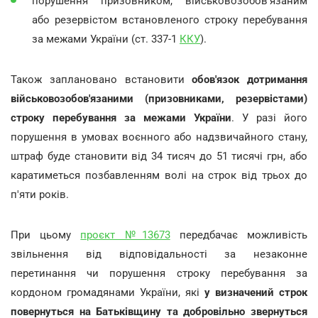
порушення призовником, військовозобов'язаним
або резервістом встановленого строку перебування
за межами України (ст. 337-1
ККУ
).
Також заплановано встановити
обов'язок дотримання
військовозобов'язаними (призовниками, резервістами)
строку перебування за межами України
. У разі його
порушення в умовах воєнного або надзвичайного стану,
штраф буде становити від 34 тисяч до 51 тисячі грн, або
каратиметься позбавленням волі на строк від трьох до
п'яти років.
При цьому
проєкт №13673
передбачає можливість
звільнення від відповідальності за незаконне
перетинання чи порушення строку перебування за
кордоном громадянами України, які
у визначений строк
повернуться на Батьківщину та добровільно звернуться