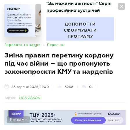
"За межами звітності" Серія
UA
професійних зустрічей
БУХГАЛТЕР
.UA
ДОПОМОГТИ
СФОРМУВАТИ
ПРОГРАМУ
•
Зарплата та кадри
Персонал
Зміна правил перетину кордону
під час війни – що пропонують
законопроєкти КМУ та нардепів
26 серпня 2025, 11:00
5268
0
Автор:
LIGA ZAKON
Реклама