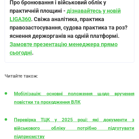
Про бронювання і військовий облік у
практичній площині -
дізнавайтесь у новій
LIGA360
. Свіжа аналітика, практика
правозастосування, судова практика та роз?
яснення держорганів на одній платформі.
Замовте презентацію менеджера прямо
сьогодні
.
Читайте також:
Мобілізація: основні положення щодо вручення
повістки та проходження ВЛК
Перевірка ТЦК у 2025 році: які документи з
військового обліку потрібно підготувати
підприємству