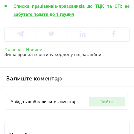
Списки працівників-призовників до ТЦК та СП: не
забутьте подати до 1 грудня
Головна
/
Новини
/
Зміна правил перетину кордону під час війни – що пропонують законопроєкти КМУ та нардепів
Залиште коментар
Увійдіть щоб залишити коментар
увійти