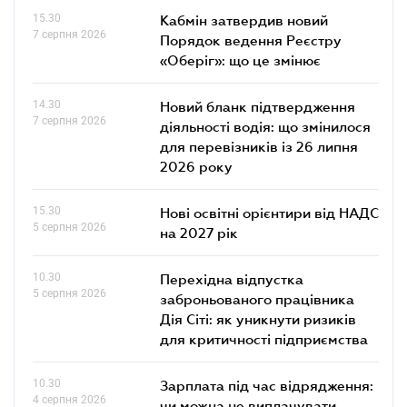
15.30
Кабмін затвердив новий
7 серпня 2026
Порядок ведення Реєстру
«Оберіг»: що це змінює
14.30
Новий бланк підтвердження
7 серпня 2026
діяльності водія: що змінилося
для перевізників із 26 липня
2026 року
15.30
Нові освітні орієнтири від НАДС
5 серпня 2026
на 2027 рік
10.30
Перехідна відпустка
5 серпня 2026
заброньованого працівника
Дія Сіті: як уникнути ризиків
для критичності підприємства
10.30
Зарплата під час відрядження:
4 серпня 2026
чи можна не виплачувати