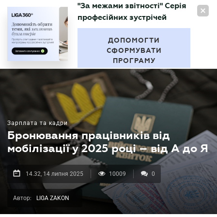
"За межами звітності" Серія
UA
професійних зустрічей
БУХГАЛТЕР
.UA
ДОПОМОГТИ
СФОРМУВАТИ
ПРОГРАМУ
Зарплата та кадри
Бронювання працівників від
мобілізації у 2025 році – від А до Я
14.32, 14 липня 2025
10009
0
Автор:
LIGA ZAKON