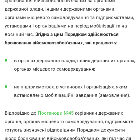
бронювання військовозобов'язаних за органами
державної влади, іншими державними органами,
органами місцевого самоврядування та підприємствами,
установами і організаціями на період мобілізації та на
воєнний час.
Згідно з цим Порядком здійснюється
бронювання військовозобов'язаних, які працюють:
в органах державної влади, інших державних органах,
органах місцевого самоврядування;
на підприємствах, в установах і організаціях, яким
встановлено мобілізаційні завдання (замовлення).
Відповідно до
Постанови №45
керівники державних
органів, органів місцевого самоврядування, підприємств
готують визначені відповідним Порядком документи
щодо бронювання військовозобов'язаних, які під час дії