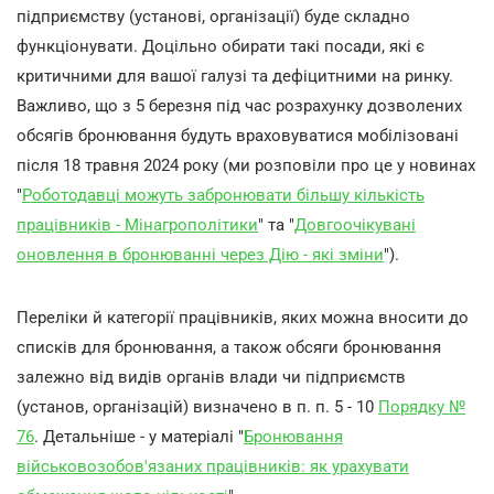
підприємству (установі, організації) буде складно
функціонувати. Доцільно обирати такі посади, які є
критичними для вашої галузі та дефіцитними на ринку.
Важливо, що з 5 березня під час розрахунку дозволених
обсягів бронювання будуть враховуватися мобілізовані
після 18 травня 2024 року (ми розповіли про це у новинах
"
Роботодавці можуть забронювати більшу кількість
працівників - Мінагрополітики
" та "
Довгоочікувані
оновлення в бронюванні через Дію - які зміни
").
Переліки й категорії працівників, яких можна вносити до
списків для бронювання, а також обсяги бронювання
залежно від видів органів влади чи підприємств
(установ, організацій) визначено в п. п. 5 - 10
Порядку №
76
. Детальніше - у матеріалі "
Бронювання
військовозобов'язаних працівників: як урахувати