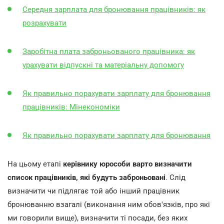
Середня зарплата для бронювання працівників: як
розрахувати
Заробітна плата заброньованого працівника: як
урахувати відпускні та матеріальну допомогу
Як правильно порахувати зарплату для бронювання
працівників: Мінекономіки
Як правильно порахувати зарплату для бронювання
На цьому етапі
керівнику юрособи варто визначити
список працівників, які будуть заброньовані
. Слід
визначити чи підлягає той або інший працівник
бронюванню взагалі (виконання ним обов'язків, про які
ми говорили вище), визначити ті посади, без яких