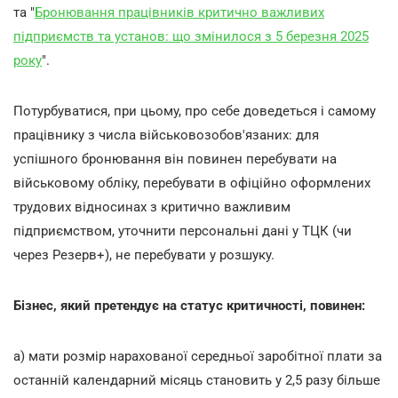
та "
Бронювання працівників критично важливих
підприємств та установ: що змінилося з 5 березня 2025
року
".
Потурбуватися, при цьому, про себе доведеться і самому
працівнику з числа військовозобов'язаних: для
успішного бронювання він повинен перебувати на
військовому обліку, перебувати в офіційно оформлених
трудових відносинах з критично важливим
підприємством, уточнити персональні дані у ТЦК (чи
через Резерв+), не перебувати у розшуку.
Бізнес, який претендує на статус критичності, повинен:
а) мати розмір нарахованої середньої заробітної плати за
останній календарний місяць становить у 2,5 разу більше