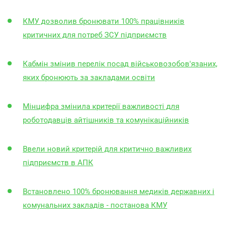
КМУ дозволив бронювати 100% працівників
критичних для потреб ЗСУ підприємств
Кабмін змінив перелік посад військовозобов'язаних,
яких бронюють за закладами освіти
Мінцифра змінила критерії важливості для
роботодавців айтішників та комунікаційників
Ввели новий критерій для критично важливих
підприємств в АПК
Встановлено 100% бронювання медиків державних і
комунальних закладів - постанова КМУ