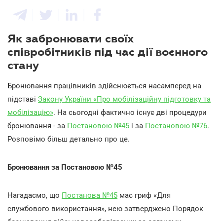
Як забронювати своїх
співробітників під час дії воєнного
стану
Бронювання працівників здійснюється насамперед на
підставі
Закону України «Про мобілізаційну підготовку та
мобілізацію»
. На сьогодні фактично існує дві процедури
бронювання - за
Постановою №45
і за
Постановою №76
.
Розповімо більш детально про це.
Бронювання за Постановою №45
Нагадаємо, що
Постанова №45
має гриф «Для
службового використання», нею затверджено Порядок