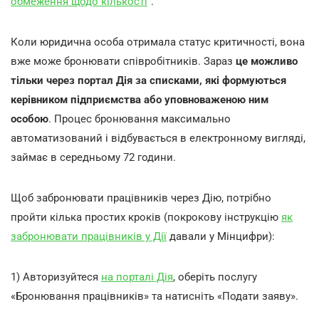
обмеження щодо кількості
".
Коли юридична особа отримала статус критичності, вона
вже може бронювати співробітників. Зараз
це можливо
тільки через портал Дія за списками, які формуються
керівником підприємства або уповноваженою ним
особою
. Процес бронювання максимально
автоматизований і відбувається в електронному вигляді,
займає в середньому 72 години.
Щоб забронювати працівників через Дію, потрібно
пройти кілька простих кроків (покрокову інструкцію
як
забронювати працівників у Дії
давали у Мінцифри):
1) Авторизуйтеся
на порталі Дія
, оберіть послугу
«Бронювання працівників» та натисніть «Подати заяву».