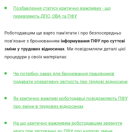
Позбавлення статусу критично важливих - що
перевіряють ДПС, ОВА та ПФУ
Роботодавцям ще варто пам'ятати і про безпосередньо
пов'язане з бронюванням
інформування ПФУ про суттєві
зміни у трудових відносинах
. Ми повідомляли деталі цієї
процедури у своїх матеріалах:
Чи потрібно зараз для бронювання працівників
подавати оперативну звітність про трудові відносини
Як критично важливі роботодавці повідомляють ПФУ
про зміни в трудових відносинах
На що критично важливим роботодавцям звернути
увагу при звітуванні до ПФУ про кадрові зміни