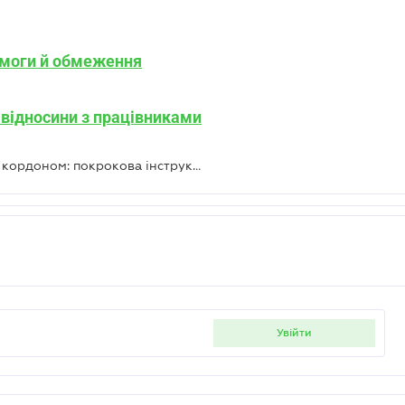
имоги й обмеження
 відносини з працівниками
Як оцифрувати трудову книжку за кордоном: покрокова інструкція від ПФУ
увійти