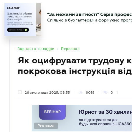
БІЗНЕСУ
ЮРИСТУ
БУ
"За межами звітності" Серія профес
БУХГАЛТЕР
Новини
Аналітика
Календа
Спільно з бухгалтерами формуємо програ
.UA
•
Зарплата та кадри
Персонал
Як оцифрувати трудову 
покрокова інструкція ві
26 листопада 2025, 08:55
6019
0
Реклама