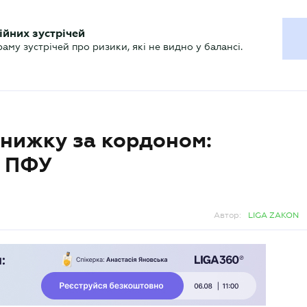
ХГАЛТЕРУ
ійних зустрічей
р
Актуально
му зустрічей про ризики, які не видно у балансі.
книжку за кордоном:
д ПФУ
Автор:
LIGA ZAKON