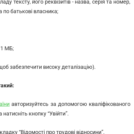
аду тексту, його реквізитів - назва, серія та номер,
та по батькові власника;
 1 МБ;
(щоб забезпечити високу деталізацію).
такий:
аїни
авторизуйтесь за допомогою кваліфікованого
 натисніть кнопку “Увійти”.
вкладку “Відомості про трудові відносини”.