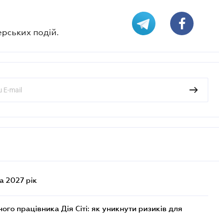
ерських подій.
а 2027 рік
го працівника Дія Сіті: як уникнути ризиків для