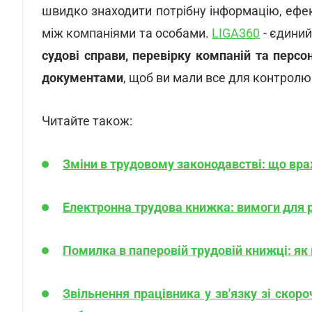
швидко знаходити потрібну інформацію, ефе
між компаніями та особами.
LIGA360
- єдиний
судові справи, перевірку компаній та персо
документами
, щоб ви мали все для контролю 
Читайте також:
Зміни в трудовому законодавстві: що вра
Електронна трудова книжка: вимоги для р
Помилка в паперовій трудовій книжці: як 
Звільнення працівника у зв'язку зі скор