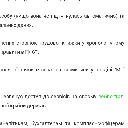
особу (якщо вона не підтягнулась автоматично) та
альних даних.
овнених сторінок трудової книжки у хронологічному
дправити в ПФУ”.
авленої заяви можна ознайомитись у розділі “Мої
абезпечує доступ до сервісів на своєму
вебпорталі
ашої країни держав
.
налітикам, бухгалтерам та комплаєнс-офіцерам