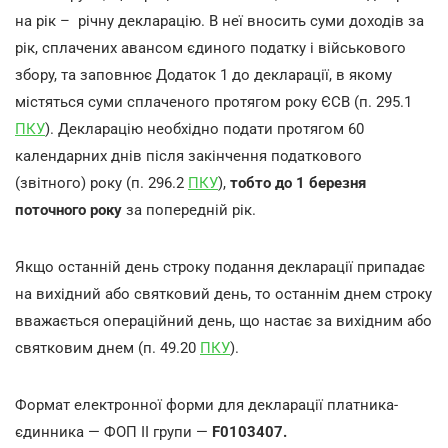
на рік – річну декларацію. В неї вносить суми доходів за
рік, сплачених авансом єдиного податку і військового
збору, та заповнює Додаток 1 до декларації, в якому
містяться суми сплаченого протягом року ЄСВ (п. 295.1
ПКУ
). Декларацію необхідно подати протягом 60
календарних днів після закінчення податкового
(звітного) року (п. 296.2
ПКУ
),
тобто до 1 березня
поточного року
за попередній рік.
Якщо останній день строку подання декларації припадає
на вихідний або святковий день, то останнім днем строку
вважається операційний день, що настає за вихідним або
святковим днем (п. 49.20
ПКУ
).
Формат електронної форми для декларації платника-
єдинника — ФОП ІІ групи —
F0103407.