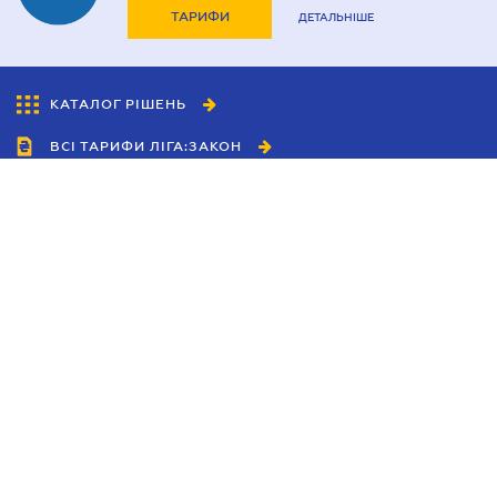
ТАРИФИ
ДЕТАЛЬНІШЕ
КАТАЛОГ РІШЕНЬ
ВСІ ТАРИФИ ЛІГА:ЗАКОН
Співробітництво
Агенти
Дилери
Політика конфіденційності
Умови використання сайту
Реклама
Блог
Новини компанії
Керівництва