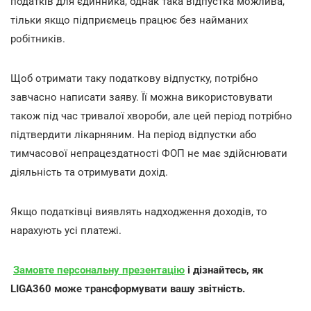
податків для єдинника, однак така відпустка можлива,
тільки якщо підприємець працює без найманих
робітників.
Щоб отримати таку податкову відпустку, потрібно
завчасно написати заяву. Її можна використовувати
також під час тривалої хвороби, але цей період потрібно
підтвердити лікарняним. На період відпустки або
тимчасової непрацездатності ФОП не має здійснювати
діяльність та отримувати дохід.
Якщо податківці виявлять надходження доходів, то
нарахують усі платежі.
Замовте персональну презентацію
і дізнайтесь, як
LIGA360 може трансформувати вашу звітність.