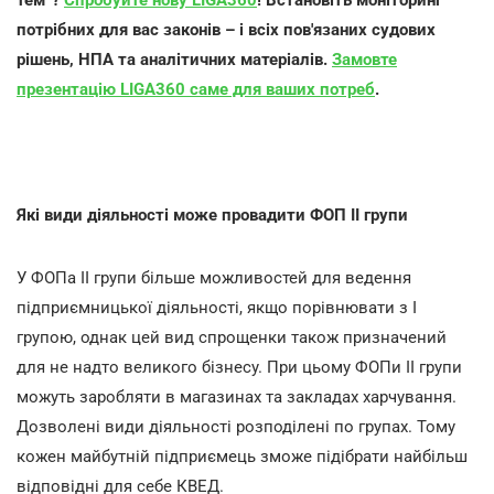
тем”?
Спробуйте нову LIGA360
! Встановіть моніторинг
потрібних для вас законів – і всіх пов'язаних судових
рішень, НПА та аналітичних матеріалів.
Замовте
презентацію LIGA360 саме для ваших потреб
.
Які види діяльності може провадити ФОП ІІ групи
У ФОПа ІІ групи більше можливостей для ведення
підприємницької діяльності, якщо порівнювати з І
групою, однак цей вид спрощенки також призначений
для не надто великого бізнесу. При цьому ФОПи ІІ групи
можуть заробляти в магазинах та закладах харчування.
Дозволені види діяльності розподілені по групах. Тому
кожен майбутній підприємець зможе підібрати найбільш
відповідні для себе КВЕД.