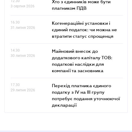
12.30
Хто з єдинників може бути
3 серпня 2026
платником ПДВ
16.30
Когенераційні установки і
31 липня 2026
єдиний податок: чи можна не
втратити статус спрощенця
14.30
Майновий внесок до
30 липня 2026
додаткового капіталу ТОВ:
податкові наслідки для
компанії та засновника
17.30
Перехід платника єдиного
29 липня 2026
податку з IV на III групу
потребує подання уточнюючої
декларації