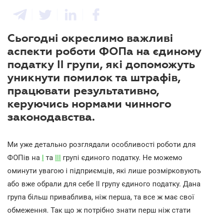
Сьогодні окреслимо важливі
аспекти роботи ФОПа на єдиному
податку ІІ групи, які допоможуть
уникнути помилок та штрафів,
працювати результативно,
керуючись нормами чинного
законодавства.
Ми уже детально розглядали особливості роботи для
ФОПів на
І
та
ІІІ
групі єдиного податку. Не можемо
оминути увагою і підприємців, які лише розмірковують
або вже обрали для себе ІІ групу єдиного податку. Дана
група більш приваблива, ніж перша, та все ж має свої
обмеження. Так що ж потрібно знати перш ніж стати