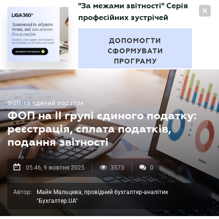
"За межами звітності" Серія
UA
професійних зустрічей
БУХГАЛТЕР
.UA
ДОПОМОГТИ
СФОРМУВАТИ
ПРОГРАМУ
ФОП та єдиний податок
ФОП на ІІ групі єдиного податку:
реєстрація, сплата податків,
подання звітності
05.46, 9 жовтня 2025
3573
0
Автор:
Майя Мальцева, провідний бухгалтер-аналітик
"Бухгалтер.UA"