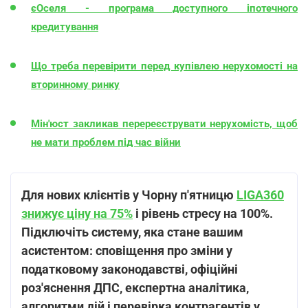
єОселя - програма доступного іпотечного
кредитування
Що треба перевірити перед купівлею нерухомості на
вторинному ринку
Мін'юст закликав перереєструвати нерухомість, щоб
не мати проблем під час війни
Для нових клієнтів у Чорну п'ятницю
LIGA360
знижує ціну на 75%
і рівень стресу на 100%.
Підключіть систему, яка стане вашим
асистентом: сповіщення про зміни у
податковому законодавстві, офіційні
роз'яснення ДПС, експертна аналітика,
алгоритми дій і перевірка контрагентів у