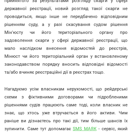
прийнятого за результатами розгляду скарги у сфері
державної реєстрації, новий розгляд такої скарги не
проводиться, якщо інше не передбачено відповідним
рішенням суду, а у разі скасування судом рішення
Мін'юсту чи його територіального органу про
задоволення скарги у сфері державної реєстрації, що
мало наслідком внесення відомостей до реєстрів,
Мінюст чи його територіальний орган у встановленому
законодавством порядку вносить відповідні відомості
та/або вчиняє реєстраційні дії в реєстрах тощо.
Нагадуємо усім власникам нерухомості, що рейдерські
схеми з фіктивними договорами чи підробленими
рішеннями судів працюють саме тоді, коли власник не
знає, що хтось уже втручається в його активи. Чим
раніше ви дізнаєтесь про такі дії, тим більше шансів їх
зупинити. Саме тут допомагає
SMS МАЯК
- сервіс, який