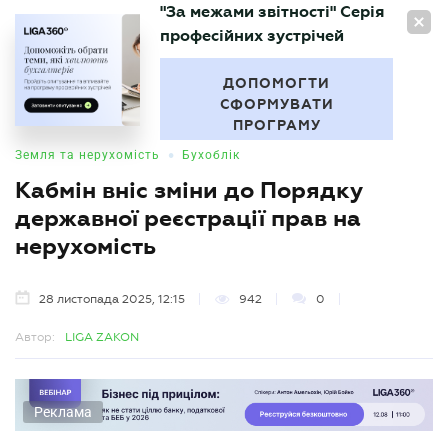
"За межами звітності" Серія
UA
професійних зустрічей
БУХГАЛТЕР
.UA
ДОПОМОГТИ
СФОРМУВАТИ
ПРОГРАМУ
•
Земля та нерухомість
Бухоблік
Кабмін вніс зміни до Порядку
державної реєстрації прав на
нерухомість
28 листопада 2025, 12:15
942
0
Автор:
LIGA ZAKON
Реклама