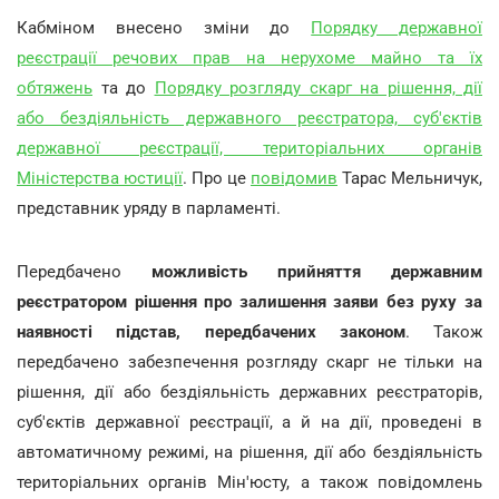
Кабміном внесено зміни до
Порядку державної
реєстрації речових прав на нерухоме майно та їх
обтяжень
та до
Порядку розгляду скарг на рішення, дії
або бездіяльність державного реєстратора, суб'єктів
державної реєстрації, територіальних органів
Міністерства юстиції
. Про це
повідомив
Тарас Мельничук,
представник уряду в парламенті.
Передбачено
можливість прийняття державним
реєстратором рішення про залишення заяви без руху за
наявності підстав, передбачених законом
. Також
передбачено забезпечення розгляду скарг не тільки на
рішення, дії або бездіяльність державних реєстраторів,
суб'єктів державної реєстрації, а й на дії, проведені в
автоматичному режимі, на рішення, дії або бездіяльність
територіальних органів Мін'юсту, а також повідомлень