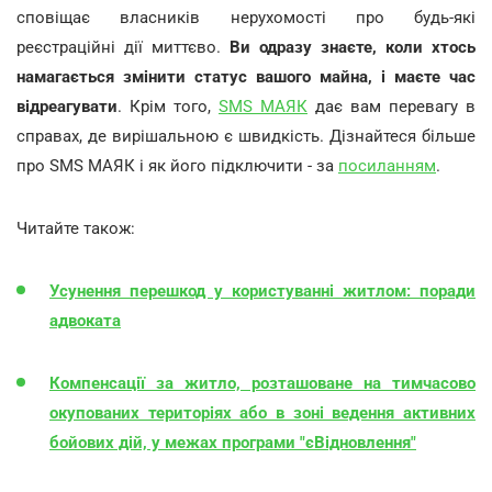
сповіщає власників нерухомості про будь-які
реєстраційні дії миттєво.
Ви одразу знаєте, коли хтось
намагається змінити статус вашого майна, і маєте час
відреагувати
. Крім того,
SMS МАЯК
дає вам перевагу в
справах, де вирішальною є швидкість. Дізнайтеся більше
про SMS МАЯК і як його підключити - за
посиланням
.
Читайте також:
Усунення перешкод у користуванні житлом: поради
адвоката
Компенсації за житло, розташоване на тимчасово
окупованих територіях або в зоні ведення активних
бойових дій, у межах програми "єВідновлення"