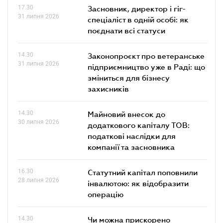
17.30
Засновник, директор і гіг-
31 липня 2026
спеціаліст в одній особі: як
поєднати всі статуси
14.30
Законопроєкт про ветеранське
31 липня 2026
підприємництво уже в Раді: що
зміниться для бізнесу
захисників
14.30
Майновий внесок до
30 липня 2026
додаткового капіталу ТОВ:
податкові наслідки для
компанії та засновника
16.30
Статутний капітал поповнили
28 липня 2026
інвалютою: як відобразити
операцію
14.30
Чи можна прискорено