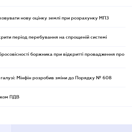
овувати нову оцінку землі при розрахунку МПЗ
крити період перебування на спрощеній системі
бросовісності боржника при відкритті провадження про
 галузі: Мінфін розробив зміни до Порядку № 608
ником ПДВ