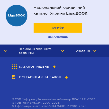
Національний юридичний
Liga:BOOK
каталог України
ТАРИФИ
ДЕТАЛЬНІШЕ
Періодичні видання та
Академія
довідники
ЮРИСТ&ЗАКОН
АКАДЕМІЯ ЛІГА:ЗАКОН
КАТАЛОГ РІШЕНЬ
БУХГАЛТЕР&ЗАКОН
ВСІ ТАРИФИ ЛІГА:ЗАКОН
ВІСНИК МСФЗ
ІНТЕРБУХ
ОСОБИСТИЙ ЕКСПЕРТ
©
ТОВ "інформаційно-аналітичний центр ЛІГА", 1991-2026.
©
ТОВ "ЛІГА ЗАКОН", 2007-2026.
©
Інформаційне агенство "ЛІГА:ЗАКОН", 2010-2026.