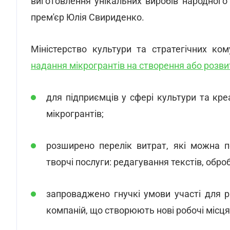
виготовлення унікальних виробів народного
прем'єр Юлія Свириденко.
Міністерство культури та стратегічних ко
надання мікрогрантів на створення або розви
для підприємців у сфері культури та кр
мікрогрантів;
розширено перелік витрат, які можна п
творчі послуги: редагування текстів, оброб
запроваджено гнучкі умови участі для рі
компаній, що створюють нові робочі місця