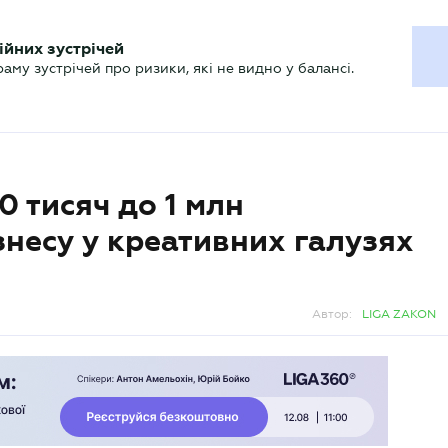
ХГАЛТЕРУ
ійних зустрічей
р
Актуально
му зустрічей про ризики, які не видно у балансі.
0 тисяч до 1 млн
несу у креативних галузях
Автор:
LIGA ZAKON