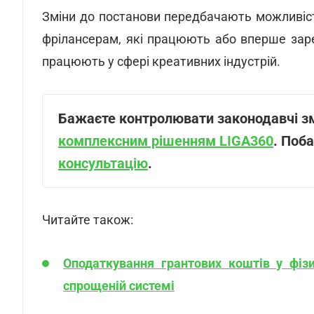
Зміни до постанови передбачають можливіст
фрілансерам, які працюють або вперше зар
працюють у сфері креативних індустрій.
Бажаєте контролювати законодавчі змі
комплексним рішенням LIGA360
. Поба
консультацію
.
Читайте також:
Оподаткування грантових коштів у фіз
спрощеній системі