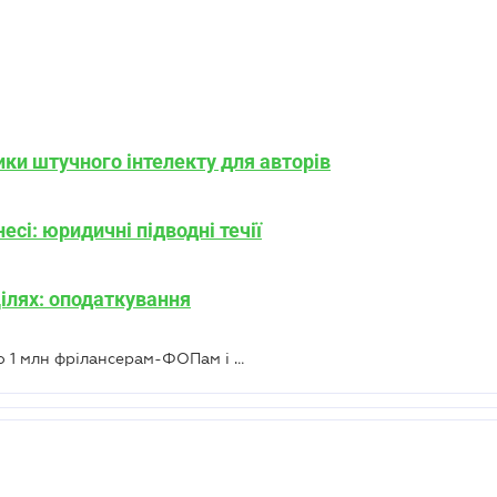
лики штучного інтелекту для авторів
есі: юридичні підводні течії
ілях: оподаткування
Держава даватиме від 100 тисяч до 1 млн фрілансерам-ФОПам і бізнесу у креативних галузях