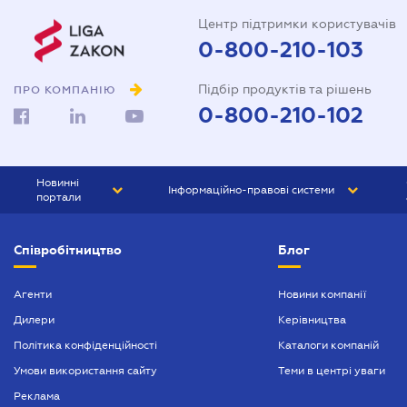
Центр підтримки користувачів
0-800-210-103
Підбір продуктів та рішень
ПРО КОМПАНІЮ
0-800-210-102
Новинні
Інформаційно-правові системи
портали
ЮРЛІГА
Право України
Співробітництво
Блог
БІЗНЕС
ГРАНД
БУХГАЛТЕР.ua
ПРАЙМ
Агенти
Новини компанії
Дилери
Керівництва
БУХГАЛТЕР ПРОФ
Політика конфіденційності
Каталоги компаній
ЮРИСТ ПРОФ
Умови використання сайту
Теми в центрі уваги
ЮРИСТ
Реклама