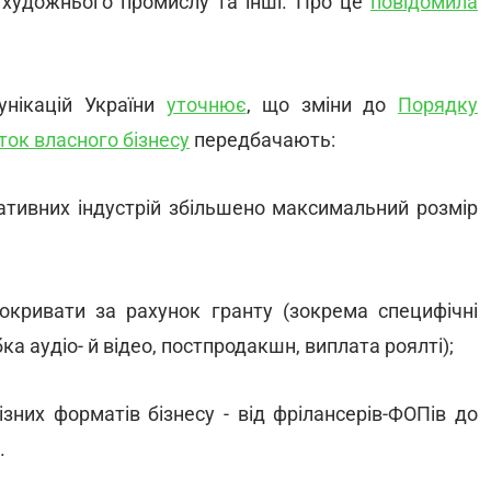
 художнього промислу та інші. Про це
повідомила
мунікацій України
уточнює
, що зміни до
Порядку
ток власного бізнесу
передбачають:
еативних індустрій збільшено максимальний розмір
окривати за рахунок гранту (зокрема специфічні
ка аудіо- й відео, постпродакшн, виплата роялті);
зних форматів бізнесу - від фрілансерів-ФОПів до
.