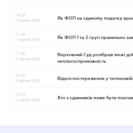
16.30
Як ФОП на єдиному податку врах
7 серпня 2026
11.30
Як ФОП 1 та 2 груп правильно за
7 серпня 2026
17.30
Верховний Суд розібрав межі до
6 серпня 2026
неплатоспроможність
14.30
Відеоспостереження у тютюновій
5 серпня 2026
12.30
Хто з єдинників може бути плат
3 серпня 2026