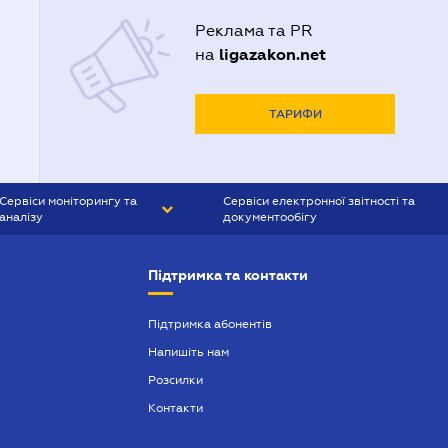
Реклама та PR
ligazakon.net
на
ТАРИФИ
Сервіси моніторингу та
Сервіси електронної звітності та
аналізу
документообігу
CONTR AGENT
Liga:REPORT
Підтримка та контакти
SMS-МАЯК
VERDICTUM
Підтримка абонентів
Напишіть нам
SEMANTRUM
Розсилки
SMS-МАЯК ІПОТЕКА
Контакти