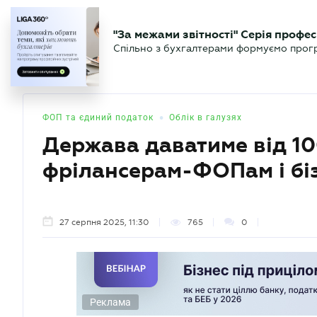
БІЗНЕСУ
ЮРИСТУ
БУ
"За межами звітності" Серія профес
БУХГАЛТЕР
Новини
Аналітика
Календа
Спільно з бухгалтерами формуємо програ
.UA
•
ФОП та єдиний податок
Облік в галузях
Держава даватиме від 10
фрілансерам-ФОПам і біз
27 серпня 2025, 11:30
765
0
Реклама