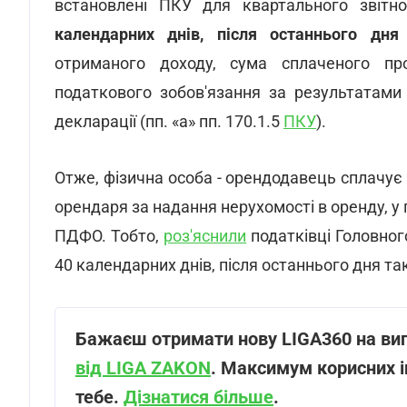
встановлені ПКУ для квартального звітно
календарних днів, після останнього дня
отриманого доходу, сума сплаченого пр
податкового зобов'язання за результатами
декларації (пп. «а» пп. 170.1.5
ПКУ
).
Отже, фізична особа - орендодавець сплачує в
орендаря за надання нерухомості в оренду, у 
ПДФО. Тобто,
роз'яснили
податківці Головног
40 календарних днів, після останнього дня та
Бажаєш отримати нову LIGA360 на ви
від LIGA ZAKON
. Максимум корисних і
тебе.
Дізнатися більше
.