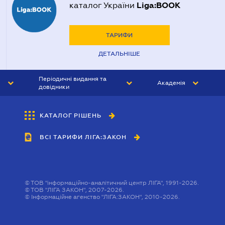
Liga:BOOK
каталог України
ТАРИФИ
ДЕТАЛЬНІШЕ
Періодичні видання та
Академія
довідники
ЮРИСТ&ЗАКОН
АКАДЕМІЯ ЛІГА:ЗАКОН
КАТАЛОГ РІШЕНЬ
БУХГАЛТЕР&ЗАКОН
ВСІ ТАРИФИ ЛІГА:ЗАКОН
ВІСНИК МСФЗ
ІНТЕРБУХ
ОСОБИСТИЙ ЕКСПЕРТ
©
ТОВ "інформаційно-аналітичний центр ЛІГА", 1991-2026.
©
ТОВ "ЛІГА ЗАКОН", 2007-2026.
©
Інформаційне агенство "ЛІГА:ЗАКОН", 2010-2026.