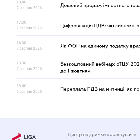
18.00
Дешевий продаж імпортного това
7 серпня 2026
17.30
Цифровізація ПДВ: які системні з
7 серпня 2026
16.30
Як ФОП на єдиному податку врах
7 серпня 2026
13.30
Безкоштовний вебінар: «ТЦУ-2025:
7 серпня 2026
до 1 жовтня»
18.00
Переплата ПДВ на митниці: як п
6 серпня 2026
Центр підтримки користувачів