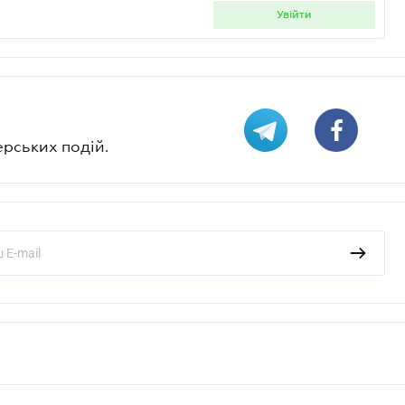
увійти
ерських подій.