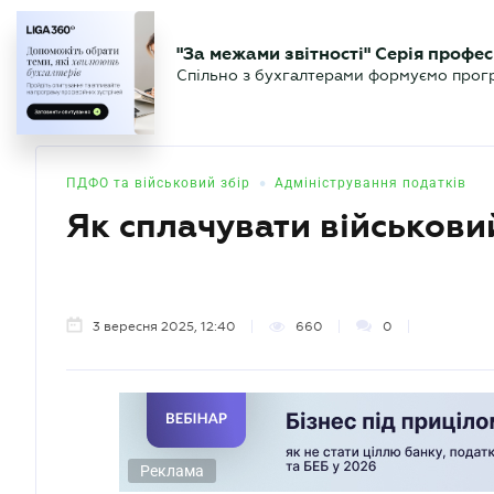
БІЗНЕСУ
ЮРИСТУ
БУ
"За межами звітності" Серія профес
БУХГАЛТЕР
Новини
Аналітика
Календа
Спільно з бухгалтерами формуємо програ
.UA
•
ПДФО та військовий збір
Адміністрування податків
Як сплачувати військов
3 вересня 2025, 12:40
660
0
Реклама