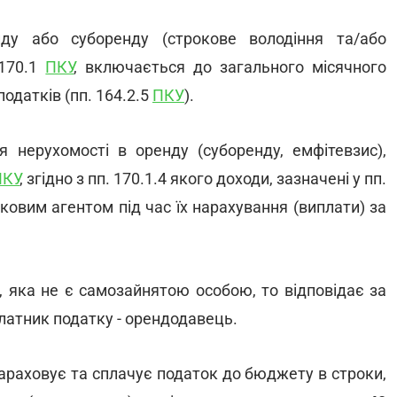
ду або суборенду (строкове володіння та/або
 170.1
ПКУ
, включається до загального місячного
одатків (пп. 164.2.5
ПКУ
).
 нерухомості в оренду (суборенду, емфітевзис),
ПКУ
, згідно з пп. 170.1.4 якого доходи, зазначені у пп.
ковим агентом під час їх нарахування (виплати) за
 яка не є самозайнятою особою, то відповідає за
латник податку - орендодавець.
араховує та сплачує податок до бюджету в строки,