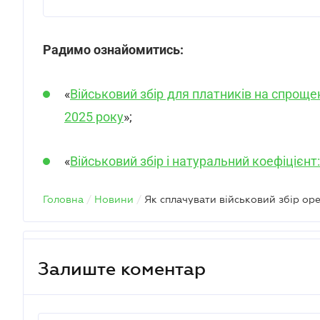
Радимо ознайомитись:
«
Військовий збір для платників на спрощен
2025 року
»;
«
Військовий збір і натуральний коефіцієнт
Головна
/
Новини
/
Як сплачувати військовий збір о
Залиште коментар