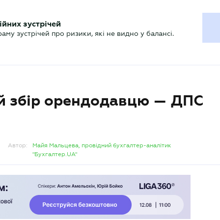
ХГАЛТЕРУ
ійних зустрічей
р
Актуально
му зустрічей про ризики, які не видно у балансі.
ий збір орендодавцю — ДПС
Автор:
Майя Мальцева, провідний бухгалтер-аналітик
"Бухгалтер.UA"