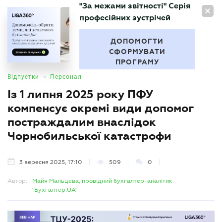
"За межами звітності" Серія
UA
професійних зустрічей
БУХГАЛТЕР
.UA
ДОПОМОГТИ
СФОРМУВАТИ
ПРОГРАМУ
•
Відпустки
Персонал
Із 1 липня 2025 року ПФУ
компенсує окремі види допомог
постраждалим внаслідок
Чорнобильської катастрофи
3 вересня 2025, 17:10
509
0
Автор:
Майя Мальцева, провідний бухгалтер-аналітик
"Бухгалтер.UA"