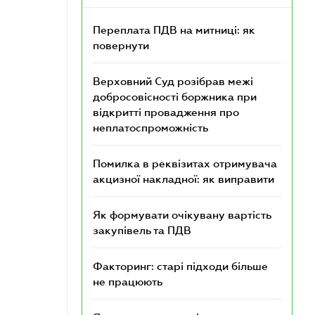
Переплата ПДВ на митниці: як
повернути
Верховний Суд розібрав межі
добросовісності боржника при
відкритті провадження про
неплатоспроможність
Помилка в реквізитах отримувача
акцизної накладної: як виправити
Як формувати очікувану вартість
закупівель та ПДВ
Факторинг: старі підходи більше
не працюють