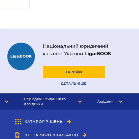
Національний юридичний
Liga:BOOK
каталог України
ТАРИФИ
ДЕТАЛЬНІШЕ
Періодичні видання та
Академія
довідники
ЮРИСТ&ЗАКОН
АКАДЕМІЯ ЛІГА:ЗАКОН
КАТАЛОГ РІШЕНЬ
БУХГАЛТЕР&ЗАКОН
ВСІ ТАРИФИ ЛІГА:ЗАКОН
ВІСНИК МСФЗ