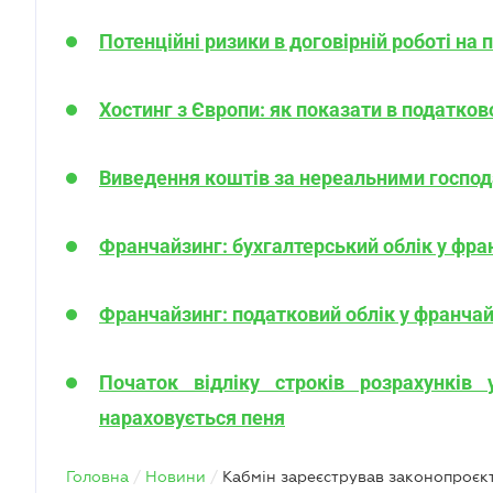
Потенційні ризики в договірній роботі на 
Хостинг з Європи: як показати в податков
Виведення коштів за нереальними господ
Франчайзинг: бухгалтерський облік у фр
Франчайзинг: податковий облік у франча
Початок відліку строків розрахунків
нараховується пеня
Головна
/
Новини
/