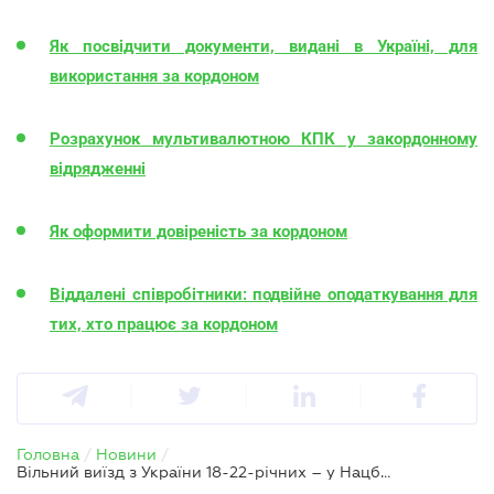
Як посвідчити документи, видані в Україні, для
використання за кордоном
Розрахунок мультивалютною КПК у закордонному
відрядженні
Як оформити довіреність за кордоном
Віддалені співробітники: подвійне оподаткування для
тих, хто працює за кордоном
Головна
/
Новини
/
Вільний виїзд з України 18-22-річних – у Нацбанку оцінили вплив на ринок праці