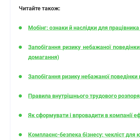
Читайте також:
Мобінг: ознаки й наслідки для працівника
Запобігання ризику небажаної поведінки 
домагання)
Запобігання ризику небажаної поведінки 
Правила внутрішнього трудового розпоря
Як сформувати і впровадити в компанії е
Комплаєнс-безпека бізнесу: чекліст для 