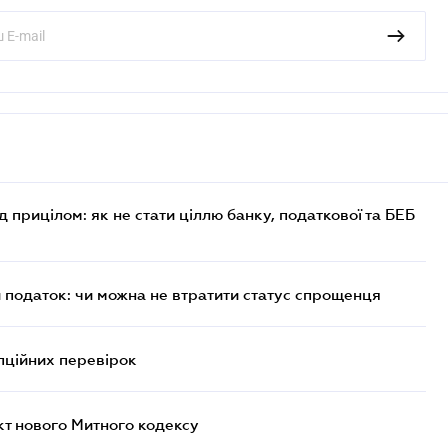
д прицілом: як не стати ціллю банку, податкової та БЕБ
й податок: чи можна не втратити статус спрощенця
пційних перевірок
кт нового Митного кодексу