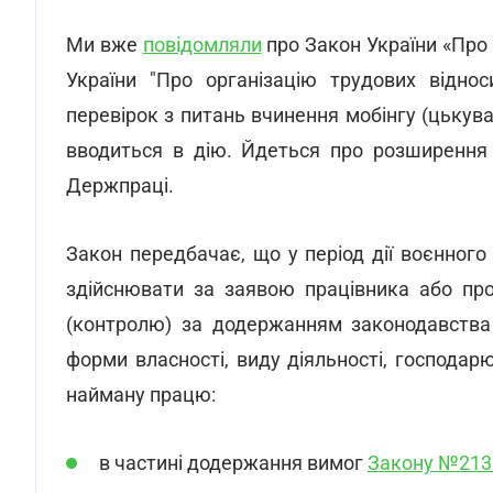
Ми вже
повідомляли
про Закон України «Про 
України "Про організацію трудових відно
перевірок з питань вчинення мобінгу (цькув
вводиться в дію. Йдеться про розширення 
Держпраці.
Закон передбачає, що у період дії воєнного 
здійснювати за заявою працівника або про
(контролю) за додержанням законодавств
форми власності, виду діяльності, господа
найману працю:
в частині додержання вимог
Закону №213