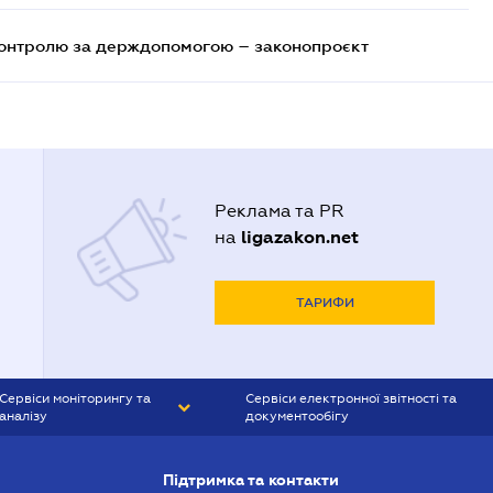
контролю за держдопомогою – законопроєкт
Реклама та PR
ligazakon.net
на
ТАРИФИ
Сервіси моніторингу та
Сервіси електронної звітності та
аналізу
документообігу
CONTR AGENT
Liga:REPORT
Підтримка та контакти
SMS-МАЯК