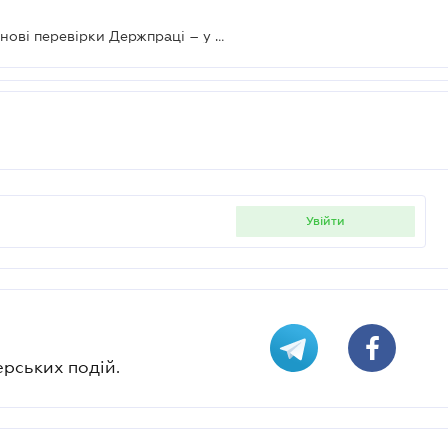
Із 1 жовтня відновлюються позапланові перевірки Держпраці – у випадку скарги на мобінг
увійти
ерських подій.