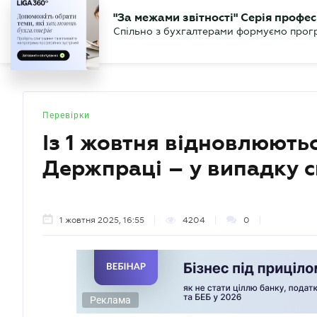
БІЗНЕСУ
ЮРИСТУ
БУ
"За межами звітності" Серія профес
БУХГАЛТЕР
Новини
Аналітика
Календа
Спільно з бухгалтерами формуємо програ
.UA
Перевірки
Із 1 жовтня відновлюють
Держпраці – у випадку с
1 жовтня 2025, 16:55
4204
0
Реклама