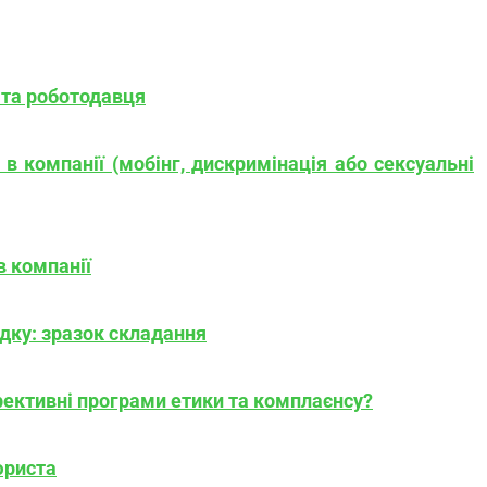
 та роботодавця
в компанії (мобінг, дискримінація або сексуальні
в компанії
дку: зразок складання
фективні програми етики та комплаєнсу?
юриста