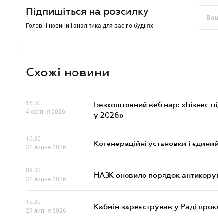
Підпишіться на розсилку
Головні новини і аналітика для вас по буднях
Схожі новини
16.30
Безкоштовний вебінар: «Бізнес пі
4 серпня 2026
у 2026»
16.30
Когенераційні установки і єдини
31 липня 2026
09.30
НАЗК оновило порядок антикору
31 липня 2026
16.30
Кабмін зареєстрував у Раді проє
29 липня 2026