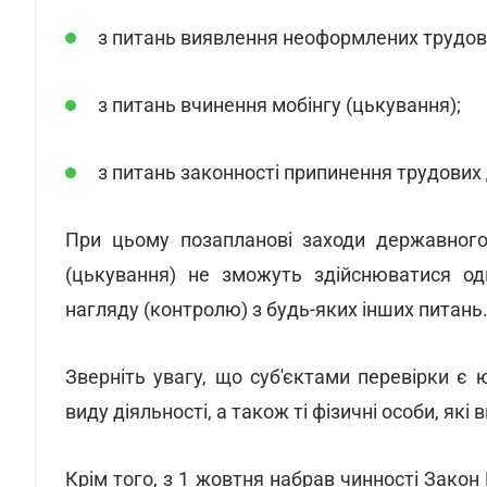
з питань виявлення неоформлених трудов
з питань вчинення мобінгу (цькування);
з питань законності припинення трудових 
При цьому позапланові заходи державного
(цькування) не зможуть здійснюватися о
нагляду (контролю) з будь-яких інших питань
Зверніть увагу, що суб'єктами перевірки є
виду діяльності, а також ті фізичні особи, я
Крім того, з 1 жовтня набрав чинності Зако