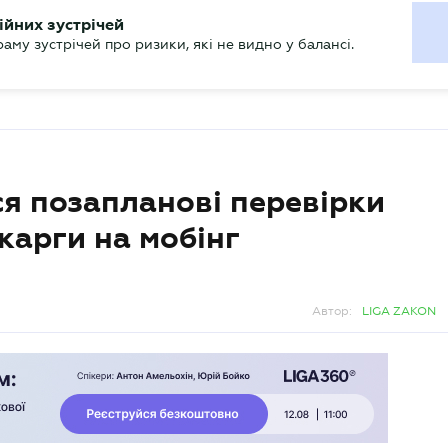
ХГАЛТЕРУ
ійних зустрічей
р
Актуально
му зустрічей про ризики, які не видно у балансі.
ся позапланові перевірки
карги на мобінг
Автор:
LIGA ZAKON