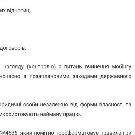
их відносин;
договорів.
 нагляду (контролю) з питань вчинення мобінгу
дночасно з позаплановими заходами державного
.
 юридичні особи незалежно від форми власності та
кі використовують найману працю.
н №4536, який помітно переформатовує правила гри