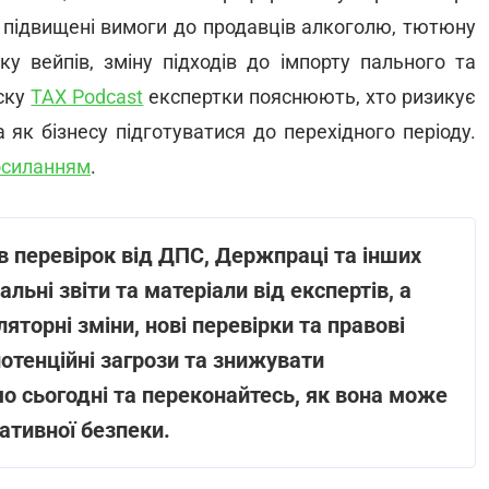
о підвищені вимоги до продавців алкоголю, тютюну
ку вейпів, зміну підходів до імпорту пального та
уску
TAX Podcast
експертки пояснюють, хто ризикує
а як бізнесу підготуватися до перехідного періоду.
осиланням
.
ів перевірок від ДПС, Держпраці та інших
ьні звіти та матеріали від експертів, а
торні зміни, нові перевірки та правові
отенційні загрози та знижувати
о сьогодні та переконайтесь, як вона може
ативної безпеки.