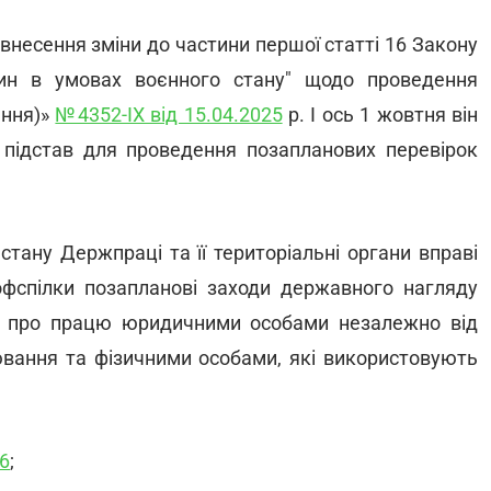
внесення зміни до частини першої статті 16 Закону
син в умовах воєнного стану" щодо проведення
ання)»
№4352-IX від 15.04.2025
р. І ось 1 жовтня він
підстав для проведення позапланових перевірок
стану Держпраці та її територіальні органи вправі
фспілки позапланові заходи державного нагляду
а про працю юридичними особами незалежно від
рювання та фізичними особами, які використовують
6
;