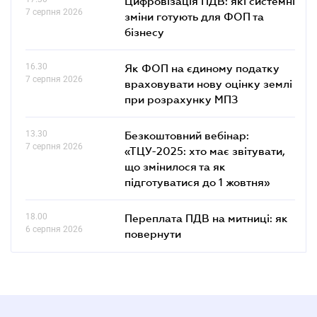
Цифровізація ПДВ: які системні
7 серпня 2026
зміни готують для ФОП та
бізнесу
16.30
Як ФОП на єдиному податку
7 серпня 2026
враховувати нову оцінку землі
при розрахунку МПЗ
13.30
Безкоштовний вебінар:
7 серпня 2026
«ТЦУ-2025: хто має звітувати,
що змінилося та як
підготуватися до 1 жовтня»
18.00
Переплата ПДВ на митниці: як
6 серпня 2026
повернути