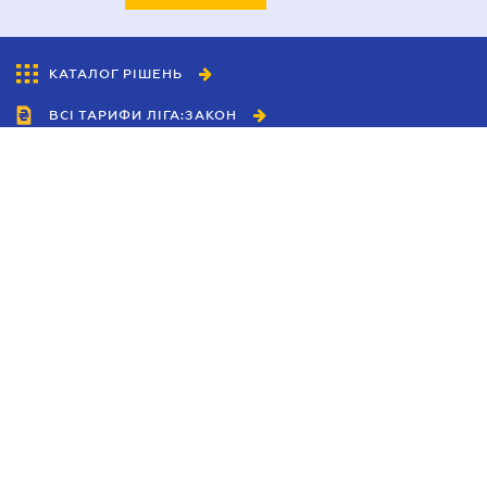
КАТАЛОГ РІШЕНЬ
ВСІ ТАРИФИ ЛІГА:ЗАКОН
Співробітництво
Агенти
Дилери
Політика конфіденційності
Умови використання сайту
Реклама
Блог
Новини компанії
Керівництва
Каталоги компаній