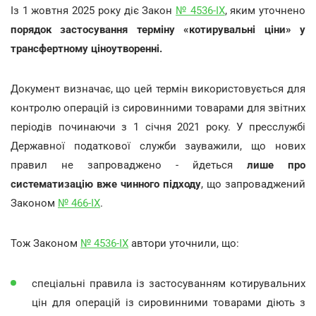
Із 1 жовтня 2025 року діє Закон
№ 4536-IX
, яким уточнено
порядок застосування терміну «котирувальні ціни» у
трансфертному ціноутворенні.
Документ визначає, що цей термін використовується для
контролю операцій із сировинними товарами для звітних
періодів починаючи з 1 січня 2021 року. У пресслужбі
Державної податкової служби зауважили, що нових
правил не запроваджено - йдеться
лише про
систематизацію вже чинного підходу
, що запроваджений
Законом
№ 466-IX
.
Тож Законом
№ 4536-IX
автори уточнили, що:
спеціальні правила із застосуванням котирувальних
цін для операцій із сировинними товарами діють з