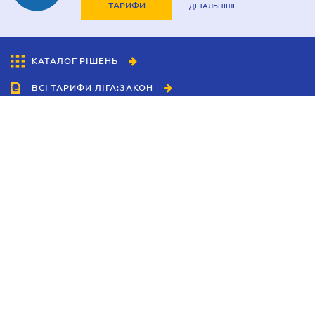
ТАРИФИ
ДЕТАЛЬНІШЕ
КАТАЛОГ РІШЕНЬ
ВСІ ТАРИФИ ЛІГА:ЗАКОН
Співробітництво
Агенти
Дилери
Політика конфіденційності
Умови використання сайту
Реклама
Блог
Новини компанії
Керівництва