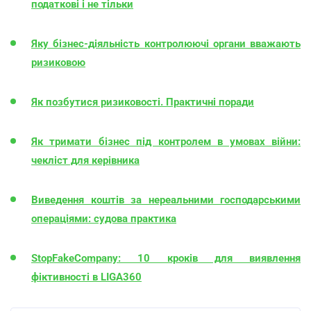
податкові і не тільки
Яку бізнес-діяльність контролюючі органи вважають
ризиковою
Як позбутися ризиковості. Практичні поради
Як тримати бізнес під контролем в умовах війни:
чекліст для керівника
Виведення коштів за нереальними господарськими
операціями: судова практика
StopFakeCompany: 10 кроків для виявлення
фіктивності в LIGA360