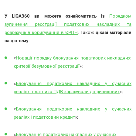
У LIGA360 ви можете ознайомитись із
Порядком
зупинення реєстрації податкових накладних та
розрахунків коригування в ЄРПН
. Також
цікаві матеріали
на цю тему
:
«
Новації порядку блокування податкових накладних:
критерії безумовної реєстрації
»;
«
Блокування податкових накладних у сучасних
реаліях: платника ПДВ зарахували до ризикових
»;
«
Блокування податкових накладних у сучасних
реаліях і податковий кредит
»;
«
Блокування податкових накладних у сучасних