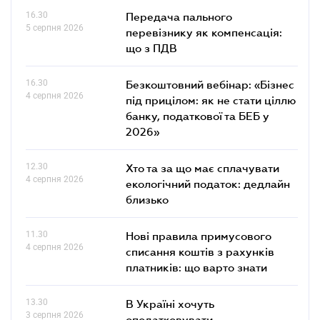
16.30
Передача пального
5 серпня 2026
перевізнику як компенсація:
що з ПДВ
16.30
Безкоштовний вебінар: «Бізнес
4 серпня 2026
під прицілом: як не стати ціллю
банку, податкової та БЕБ у
2026»
12.30
Хто та за що має сплачувати
4 серпня 2026
екологічний податок: дедлайн
близько
11.30
Нові правила примусового
4 серпня 2026
списання коштів з рахунків
платників: що варто знати
13.30
В Україні хочуть
3 серпня 2026
оподатковувати