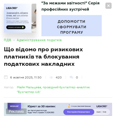
"За межами звітності" Серія
UA
професійних зустрічей
БУХГАЛТЕР
.UA
ДОПОМОГТИ
СФОРМУВАТИ
ПРОГРАМУ
•
ПДВ
Адміністрування податків
Що відомо про ризикових
платників та блокування
податкових накладних
6 жовтня 2025, 11:50
420
0
Автор:
Майя Мальцева, провідний бухгалтер-аналітик
"Бухгалтер.UA"
Реклама