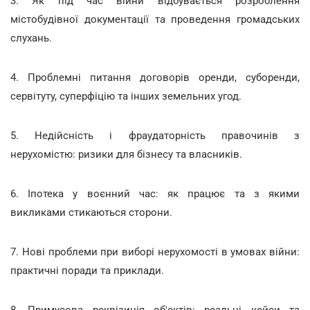
3. Як під час війни відбувається розроблення
містобудівної документації та проведення громадських
слухань.
4. Проблемні питання договорів оренди, суборенди,
сервітуту, суперфіцію та інших земельних угод.
5. Недійсність і фраудаторність правочинів з
нерухомістю: ризики для бізнесу та власників.
6. Іпотека у воєнний час: як працює та з якими
викликами стикаються сторони.
7. Нові проблеми при виборі нерухомості в умовах війни:
практичні поради та приклади.
8. Примусова реквізиція об'єктів: реальні кейси та