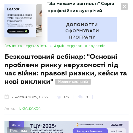
"За межами звітності" Серія
UA
професійних зустрічей
БУХГАЛТЕР
.UA
ДОПОМОГТИ
СФОРМУВАТИ
ПРОГРАМУ
•
Земля та нерухомість
Адміністрування податків
Безкоштовний вебінар: "Основні
проблеми ринку нерухомості під
час війни: правові ризики, кейси та
нові виклики"
Новини компаній
7 жовтня 2025, 16:55
132
0
Автор:
LIGA ZAKON
Реклама