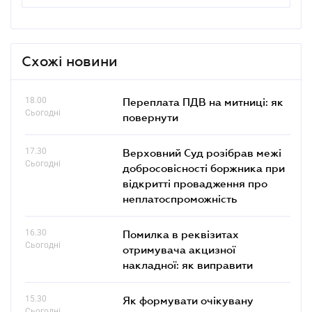
Схожі новини
18.00
Переплата ПДВ на митниці: як
Сьогодні
повернути
17.30
Верховний Суд розібрав межі
Сьогодні
добросовісності боржника при
відкритті провадження про
неплатоспроможність
16.30
Помилка в реквізитах
Сьогодні
отримувача акцизної
накладної: як виправити
15.30
Як формувати очікувану
Сьогодні