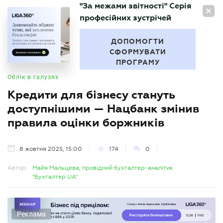
"За межами звітності" Серія
UA
професійних зустрічей
БУХГАЛТЕР
.UA
ДОПОМОГТИ
СФОРМУВАТИ
ПРОГРАМУ
Облік в галузях
Кредити для бізнесу стануть
доступнішими — Нацбанк змінив
правила оцінки боржників
8 жовтня 2025, 15:00
174
0
Автор:
Майя Мальцева, провідний бухгалтер-аналітик
"Бухгалтер.UA"
Реклама