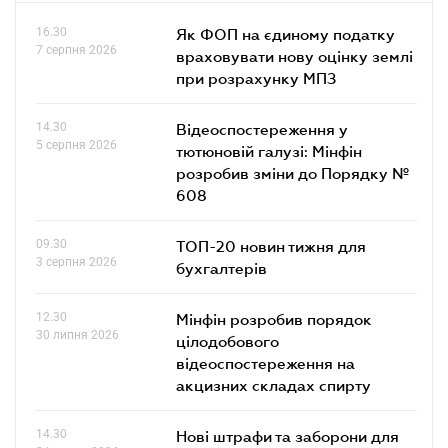
16.30
Як ФОП на єдиному податку
7 серпня 2026
враховувати нову оцінку землі
при розрахунку МПЗ
14.30
Відеоспостереження у
5 серпня 2026
тютюновій галузі: Мінфін
розробив зміни до Порядку №
608
09.30
ТОП-20 новин тижня для
3 серпня 2026
бухгалтерів
12.30
Мінфін розробив порядок
30 липня 2026
цілодобового
відеоспостереження на
акцизних складах спирту
14.30
Нові штрафи та заборони для