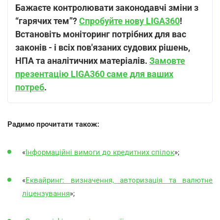
Бажаєте контролювати законодавчі зміни з
“гарячих тем”?
Спробуйте нову LIGA360
!
Встановіть моніторинг потрібних для вас
законів - і всіх пов'язаних судових рішень,
НПА та аналітичних матеріалів.
Замовте
презентацію LIGA360 саме для ваших
потреб
.
Радимо прочитати також:
«
Інформаційні вимоги до кредитних спілок
»;
«
Еквайринг: визначення, авторизація та валютне
ліцензування
»;